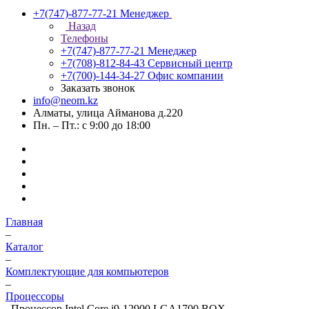
+7(747)-877-77-21
Менеджер
Назад
Телефоны
+7(747)-877-77-21
Менеджер
+7(708)-812-84-43
Сервисный центр
+7(700)-144-34-27
Офис компании
Заказать звонок
info@neom.kz
Алматы, улица Айманова д.220
Пн. – Пт.: с 9:00 до 18:00
Главная
–
Каталог
–
Комплектующие для компьютеров
–
Процессоры
–
Процессор Intel Core i9-12900 LGA1700 BOX