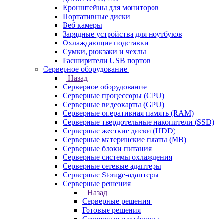
Кронштейны для мониторов
Портативные диски
Веб камеры
Зарядные устройства для ноутбуков
Охлаждающие подставки
Сумки, рюкзаки и чехлы
Расширители USB портов
Серверное оборудование
Назад
Серверное оборудование
Серверные процессоры (CPU)
Серверные видеокарты (GPU)
Серверные оперативная память (RAM)
Серверные твердотельные накопители (SSD)
Серверные жесткие диски (HDD)
Серверные материнские платы (MB)
Серверные блоки питания
Серверные системы охлаждения
Серверные сетевые адаптеры
Серверные Storage-адаптеры
Серверные решения
Назад
Серверные решения
Готовые решения
Серверные платформы