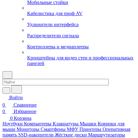
Мобильные стойки
Кабелистика для проф AV
Удлинители интерфейса
Распределители сигнала
Контроллеры и медиаплееры
Кронштейны для видео стен и профессиональных
панелей
Войти
0
Сравнение
0
Избранное
0
Корзина
Ноутбуки
Компьютеры
Клавиатуры
Мышки
Коврики для
мыши
Мониторы
Смартфоны
МФУ
Принтеры
Оперативная
память
SSD-накопители
Жёсткие диски
Маршрутизаторы