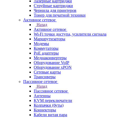
Лазерные картриджи
Струйные картриджи
Чернила для принтеров
Тонер для печатной техники
Активное сетевое
Назад
Активное сетевое
Wi-Fi точки доступа, усилители сигнала
Маршрутизаторы
Модемы
Коммутаторы
PoE адаптеры
Медиаконвертеры
Оборудование VoIP
Оборудование xPON
Сетевые карты
Трансиверы
Пассивное сетевое
Назад
Пассивное сетевое
Антенны
KVM переключатели
Колпачки (буты)
Коннекторы
Кабели витая пара