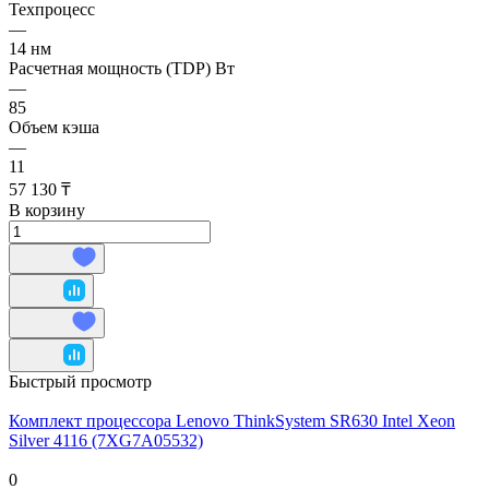
Техпроцесс
—
14 нм
Расчетная мощность (TDP) Вт
—
85
Объем кэша
—
11
57 130 ₸
В корзину
Быстрый просмотр
Комплект процессора Lenovo ThinkSystem SR630 Intel Xeon
Silver 4116 (7XG7A05532)
0