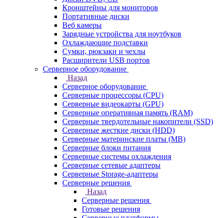
Кронштейны для мониторов
Портативные диски
Веб камеры
Зарядные устройства для ноутбуков
Охлаждающие подставки
Сумки, рюкзаки и чехлы
Расширители USB портов
Серверное оборудование
Назад
Серверное оборудование
Серверные процессоры (CPU)
Серверные видеокарты (GPU)
Серверные оперативная память (RAM)
Серверные твердотельные накопители (SSD)
Серверные жесткие диски (HDD)
Серверные материнские платы (MB)
Серверные блоки питания
Серверные системы охлаждения
Серверные сетевые адаптеры
Серверные Storage-адаптеры
Серверные решения
Назад
Серверные решения
Готовые решения
Серверные платформы