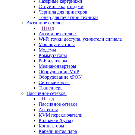
Лазерные картриджи
Струйные картриджи
Чернила для принтеров
Тонер для печатной техники
Активное сетевое
Назад
Активное сетевое
Wi-Fi точки доступа, усилители сигнала
Маршрутизаторы
Модемы
Коммутаторы
PoE адаптеры
Медиаконвертеры
Оборудование VoIP
Оборудование xPON
Сетевые карты
Трансиверы
Пассивное сетевое
Назад
Пассивное сетевое
Антенны
KVM переключатели
Колпачки (буты)
Коннекторы
Кабели витая пара