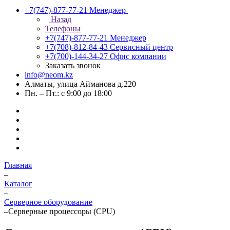
+7(747)-877-77-21
Менеджер
Назад
Телефоны
+7(747)-877-77-21
Менеджер
+7(708)-812-84-43
Сервисный центр
+7(700)-144-34-27
Офис компании
Заказать звонок
info@neom.kz
Алматы, улица Айманова д.220
Пн. – Пт.: с 9:00 до 18:00
Главная
–
Каталог
–
Серверное оборудование
–
Серверные процессоры (CPU)