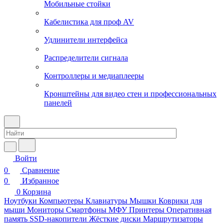
Мобильные стойки
Кабелистика для проф AV
Удлинители интерфейса
Распределители сигнала
Контроллеры и медиаплееры
Кронштейны для видео стен и профессиональных
панелей
Войти
0
Сравнение
0
Избранное
0
Корзина
Ноутбуки
Компьютеры
Клавиатуры
Мышки
Коврики для
мыши
Мониторы
Смартфоны
МФУ
Принтеры
Оперативная
память
SSD-накопители
Жёсткие диски
Маршрутизаторы