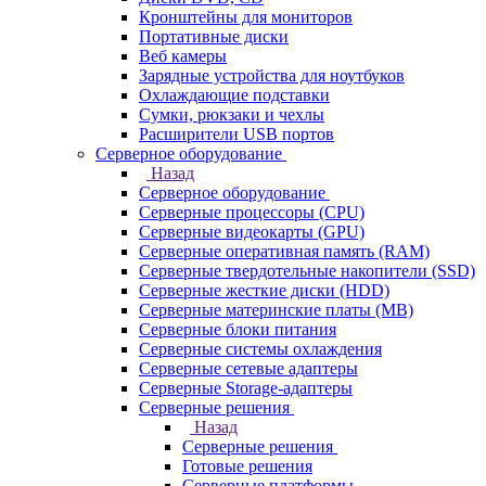
Кронштейны для мониторов
Портативные диски
Веб камеры
Зарядные устройства для ноутбуков
Охлаждающие подставки
Сумки, рюкзаки и чехлы
Расширители USB портов
Серверное оборудование
Назад
Серверное оборудование
Серверные процессоры (CPU)
Серверные видеокарты (GPU)
Серверные оперативная память (RAM)
Серверные твердотельные накопители (SSD)
Серверные жесткие диски (HDD)
Серверные материнские платы (MB)
Серверные блоки питания
Серверные системы охлаждения
Серверные сетевые адаптеры
Серверные Storage-адаптеры
Серверные решения
Назад
Серверные решения
Готовые решения
Серверные платформы