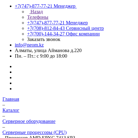
+7(747)-877-77-21
Менеджер
Назад
Телефоны
+7(747)-877-77-21
Менеджер
+7(708)-812-84-43
Сервисный центр
+7(700)-144-34-27
Офис компании
Заказать звонок
info@neom.kz
Алматы, улица Айманова д.220
Пн. – Пт.: с 9:00 до 18:00
Главная
–
Каталог
–
Серверное оборудование
–
Серверные процессоры (CPU)
–
Процессор AMD EPYC 7413 SP3