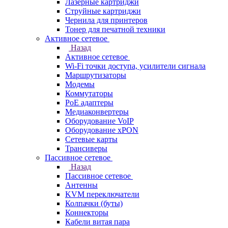
Лазерные картриджи
Струйные картриджи
Чернила для принтеров
Тонер для печатной техники
Активное сетевое
Назад
Активное сетевое
Wi-Fi точки доступа, усилители сигнала
Маршрутизаторы
Модемы
Коммутаторы
PoE адаптеры
Медиаконвертеры
Оборудование VoIP
Оборудование xPON
Сетевые карты
Трансиверы
Пассивное сетевое
Назад
Пассивное сетевое
Антенны
KVM переключатели
Колпачки (буты)
Коннекторы
Кабели витая пара