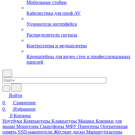
Мобильные стойки
Кабелистика для проф AV
Удлинители интерфейса
Распределители сигнала
Контроллеры и медиаплееры
Кронштейны для видео стен и профессиональных
панелей
Войти
0
Сравнение
0
Избранное
0
Корзина
Ноутбуки
Компьютеры
Клавиатуры
Мышки
Коврики для
мыши
Мониторы
Смартфоны
МФУ
Принтеры
Оперативная
память
SSD-накопители
Жёсткие диски
Маршрутизаторы