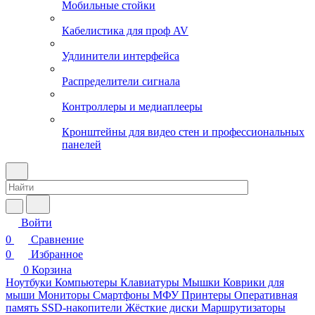
Мобильные стойки
Кабелистика для проф AV
Удлинители интерфейса
Распределители сигнала
Контроллеры и медиаплееры
Кронштейны для видео стен и профессиональных
панелей
Войти
0
Сравнение
0
Избранное
0
Корзина
Ноутбуки
Компьютеры
Клавиатуры
Мышки
Коврики для
мыши
Мониторы
Смартфоны
МФУ
Принтеры
Оперативная
память
SSD-накопители
Жёсткие диски
Маршрутизаторы