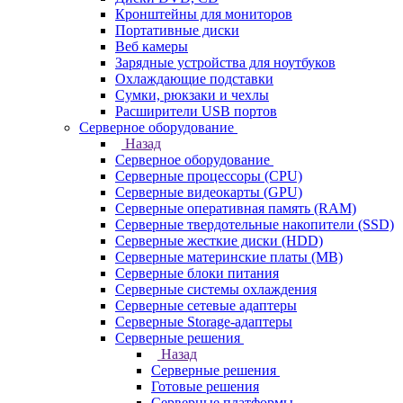
Кронштейны для мониторов
Портативные диски
Веб камеры
Зарядные устройства для ноутбуков
Охлаждающие подставки
Сумки, рюкзаки и чехлы
Расширители USB портов
Серверное оборудование
Назад
Серверное оборудование
Серверные процессоры (CPU)
Серверные видеокарты (GPU)
Серверные оперативная память (RAM)
Серверные твердотельные накопители (SSD)
Серверные жесткие диски (HDD)
Серверные материнские платы (MB)
Серверные блоки питания
Серверные системы охлаждения
Серверные сетевые адаптеры
Серверные Storage-адаптеры
Серверные решения
Назад
Серверные решения
Готовые решения
Серверные платформы