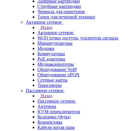
Лазерные картриджи
Струйные картриджи
Чернила для принтеров
Тонер для печатной техники
Активное сетевое
Назад
Активное сетевое
Wi-Fi точки доступа, усилители сигнала
Маршрутизаторы
Модемы
Коммутаторы
PoE адаптеры
Медиаконвертеры
Оборудование VoIP
Оборудование xPON
Сетевые карты
Трансиверы
Пассивное сетевое
Назад
Пассивное сетевое
Антенны
KVM переключатели
Колпачки (буты)
Коннекторы
Кабели витая пара