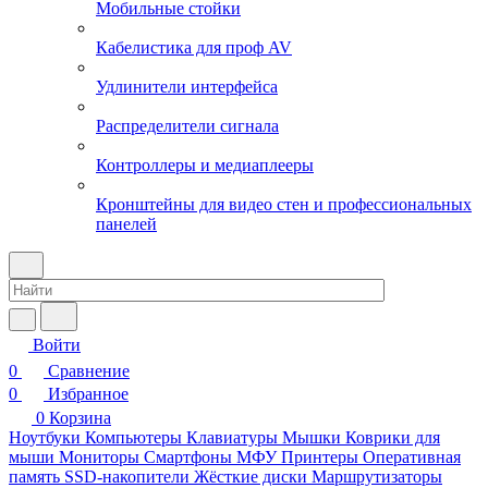
Мобильные стойки
Кабелистика для проф AV
Удлинители интерфейса
Распределители сигнала
Контроллеры и медиаплееры
Кронштейны для видео стен и профессиональных
панелей
Войти
0
Сравнение
0
Избранное
0
Корзина
Ноутбуки
Компьютеры
Клавиатуры
Мышки
Коврики для
мыши
Мониторы
Смартфоны
МФУ
Принтеры
Оперативная
память
SSD-накопители
Жёсткие диски
Маршрутизаторы