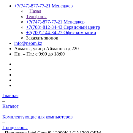
+7(747)-877-77-21
Менеджер
Назад
Телефоны
+7(747)-877-77-21
Менеджер
+7(708)-812-84-43
Сервисный центр
+7(700)-144-34-27
Офис компании
Заказать звонок
info@neom.kz
Алматы, улица Айманова д.220
Пн. – Пт.: с 9:00 до 18:00
Главная
–
Каталог
–
Комплектующие для компьютеров
–
Процессоры
–
Процессор Intel Core i9-12900K LGA1700 OEM