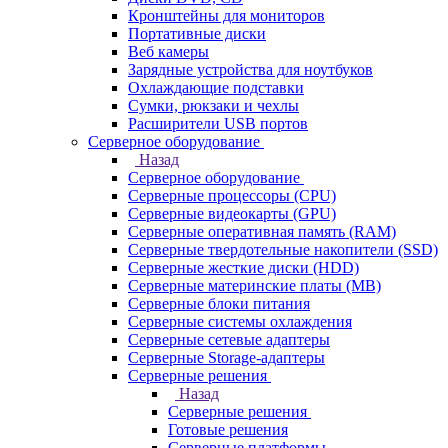
Кронштейны для мониторов
Портативные диски
Веб камеры
Зарядные устройства для ноутбуков
Охлаждающие подставки
Сумки, рюкзаки и чехлы
Расширители USB портов
Серверное оборудование
Назад
Серверное оборудование
Серверные процессоры (CPU)
Серверные видеокарты (GPU)
Серверные оперативная память (RAM)
Серверные твердотельные накопители (SSD)
Серверные жесткие диски (HDD)
Серверные материнские платы (MB)
Серверные блоки питания
Серверные системы охлаждения
Серверные сетевые адаптеры
Серверные Storage-адаптеры
Серверные решения
Назад
Серверные решения
Готовые решения
Серверные платформы