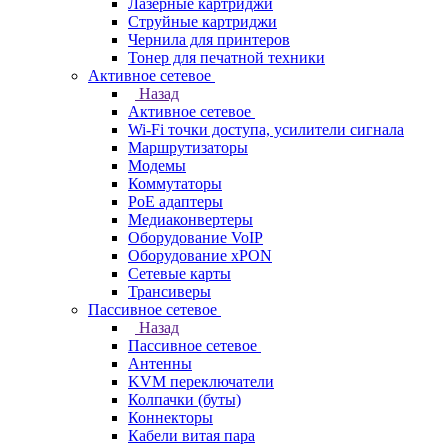
Лазерные картриджи
Струйные картриджи
Чернила для принтеров
Тонер для печатной техники
Активное сетевое
Назад
Активное сетевое
Wi-Fi точки доступа, усилители сигнала
Маршрутизаторы
Модемы
Коммутаторы
PoE адаптеры
Медиаконвертеры
Оборудование VoIP
Оборудование xPON
Сетевые карты
Трансиверы
Пассивное сетевое
Назад
Пассивное сетевое
Антенны
KVM переключатели
Колпачки (буты)
Коннекторы
Кабели витая пара