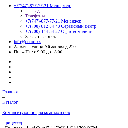
+7(747)-877-77-21
Менеджер
Назад
Телефоны
+7(747)-877-77-21
Менеджер
+7(708)-812-84-43
Сервисный центр
+7(700)-144-34-27
Офис компании
Заказать звонок
info@neom.kz
Алматы, улица Айманова д.220
Пн. – Пт.: с 9:00 до 18:00
Главная
–
Каталог
–
Комплектующие для компьютеров
–
Процессоры
–
Процессор Intel Core i7-14700K LGA1700 OEM