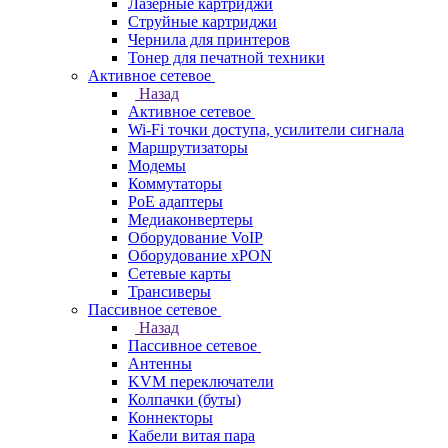
Лазерные картриджи
Струйные картриджи
Чернила для принтеров
Тонер для печатной техники
Активное сетевое
Назад
Активное сетевое
Wi-Fi точки доступа, усилители сигнала
Маршрутизаторы
Модемы
Коммутаторы
PoE адаптеры
Медиаконвертеры
Оборудование VoIP
Оборудование xPON
Сетевые карты
Трансиверы
Пассивное сетевое
Назад
Пассивное сетевое
Антенны
KVM переключатели
Колпачки (буты)
Коннекторы
Кабели витая пара