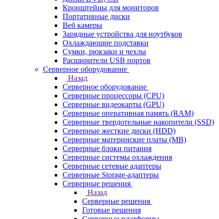
Кронштейны для мониторов
Портативные диски
Веб камеры
Зарядные устройства для ноутбуков
Охлаждающие подставки
Сумки, рюкзаки и чехлы
Расширители USB портов
Серверное оборудование
Назад
Серверное оборудование
Серверные процессоры (CPU)
Серверные видеокарты (GPU)
Серверные оперативная память (RAM)
Серверные твердотельные накопители (SSD)
Серверные жесткие диски (HDD)
Серверные материнские платы (MB)
Серверные блоки питания
Серверные системы охлаждения
Серверные сетевые адаптеры
Серверные Storage-адаптеры
Серверные решения
Назад
Серверные решения
Готовые решения
Серверные платформы