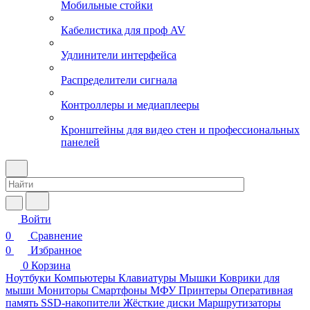
Мобильные стойки
Кабелистика для проф AV
Удлинители интерфейса
Распределители сигнала
Контроллеры и медиаплееры
Кронштейны для видео стен и профессиональных
панелей
Войти
0
Сравнение
0
Избранное
0
Корзина
Ноутбуки
Компьютеры
Клавиатуры
Мышки
Коврики для
мыши
Мониторы
Смартфоны
МФУ
Принтеры
Оперативная
память
SSD-накопители
Жёсткие диски
Маршрутизаторы