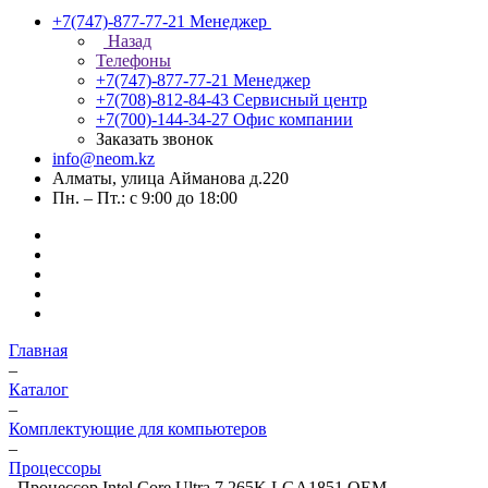
+7(747)-877-77-21
Менеджер
Назад
Телефоны
+7(747)-877-77-21
Менеджер
+7(708)-812-84-43
Сервисный центр
+7(700)-144-34-27
Офис компании
Заказать звонок
info@neom.kz
Алматы, улица Айманова д.220
Пн. – Пт.: с 9:00 до 18:00
Главная
–
Каталог
–
Комплектующие для компьютеров
–
Процессоры
–
Процессор Intel Core Ultra 7 265K LGA1851 OEM