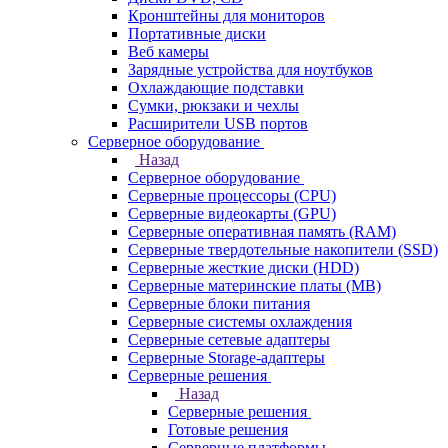
Кронштейны для мониторов
Портативные диски
Веб камеры
Зарядные устройства для ноутбуков
Охлаждающие подставки
Сумки, рюкзаки и чехлы
Расширители USB портов
Серверное оборудование
Назад
Серверное оборудование
Серверные процессоры (CPU)
Серверные видеокарты (GPU)
Серверные оперативная память (RAM)
Серверные твердотельные накопители (SSD)
Серверные жесткие диски (HDD)
Серверные материнские платы (MB)
Серверные блоки питания
Серверные системы охлаждения
Серверные сетевые адаптеры
Серверные Storage-адаптеры
Серверные решения
Назад
Серверные решения
Готовые решения
Серверные платформы