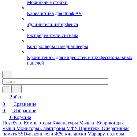
Мобильные стойки
Кабелистика для проф AV
Удлинители интерфейса
Распределители сигнала
Контроллеры и медиаплееры
Кронштейны для видео стен и профессиональных
панелей
Войти
0
Сравнение
0
Избранное
0
Корзина
Ноутбуки
Компьютеры
Клавиатуры
Мышки
Коврики для
мыши
Мониторы
Смартфоны
МФУ
Принтеры
Оперативная
память
SSD-накопители
Жёсткие диски
Маршрутизаторы