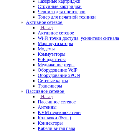
Лазерные картриджи
Струйные картриджи
Чернила для принтеров
Тонер для печатной техники
Активное сетевое
Назад
Активное сетевое
Wi-Fi точки доступа, усилители сигнала
Маршрутизаторы
Модемы
Коммутаторы
PoE адаптеры
Медиаконвертеры
Оборудование VoIP
Оборудование xPON
Сетевые карты
Трансиверы
Пассивное сетевое
Назад
Пассивное сетевое
Антенны
KVM переключатели
Колпачки (буты)
Коннекторы
Кабели витая пара