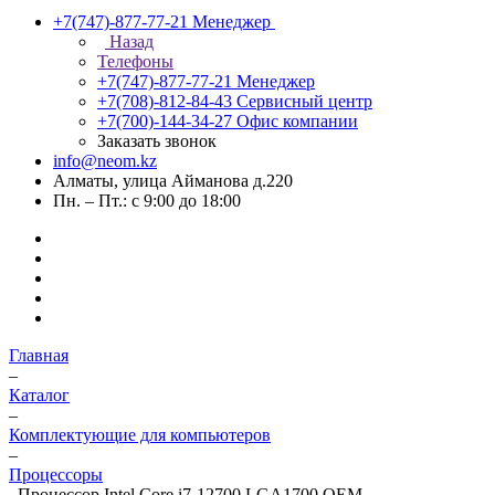
+7(747)-877-77-21
Менеджер
Назад
Телефоны
+7(747)-877-77-21
Менеджер
+7(708)-812-84-43
Сервисный центр
+7(700)-144-34-27
Офис компании
Заказать звонок
info@neom.kz
Алматы, улица Айманова д.220
Пн. – Пт.: с 9:00 до 18:00
Главная
–
Каталог
–
Комплектующие для компьютеров
–
Процессоры
–
Процессор Intel Core i7-12700 LGA1700 OEM