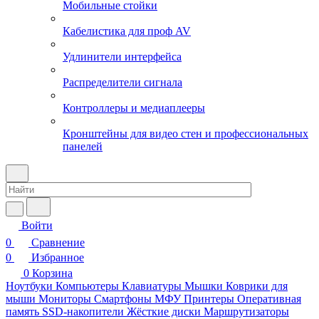
Мобильные стойки
Кабелистика для проф AV
Удлинители интерфейса
Распределители сигнала
Контроллеры и медиаплееры
Кронштейны для видео стен и профессиональных
панелей
Войти
0
Сравнение
0
Избранное
0
Корзина
Ноутбуки
Компьютеры
Клавиатуры
Мышки
Коврики для
мыши
Мониторы
Смартфоны
МФУ
Принтеры
Оперативная
память
SSD-накопители
Жёсткие диски
Маршрутизаторы