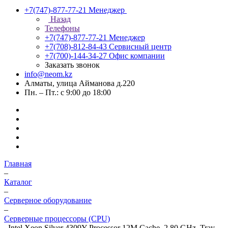
+7(747)-877-77-21
Менеджер
Назад
Телефоны
+7(747)-877-77-21
Менеджер
+7(708)-812-84-43
Сервисный центр
+7(700)-144-34-27
Офис компании
Заказать звонок
info@neom.kz
Алматы, улица Айманова д.220
Пн. – Пт.: с 9:00 до 18:00
Главная
–
Каталог
–
Серверное оборудование
–
Серверные процессоры (CPU)
–
Intel Xeon Silver 4309Y Processor 12M Cache, 2.80 GHz, Tray