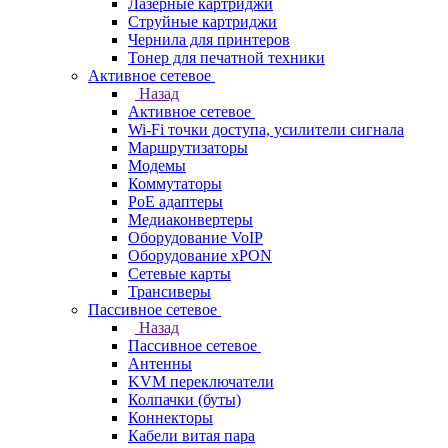
Лазерные картриджи
Струйные картриджи
Чернила для принтеров
Тонер для печатной техники
Активное сетевое
Назад
Активное сетевое
Wi-Fi точки доступа, усилители сигнала
Маршрутизаторы
Модемы
Коммутаторы
PoE адаптеры
Медиаконвертеры
Оборудование VoIP
Оборудование xPON
Сетевые карты
Трансиверы
Пассивное сетевое
Назад
Пассивное сетевое
Антенны
KVM переключатели
Колпачки (буты)
Коннекторы
Кабели витая пара