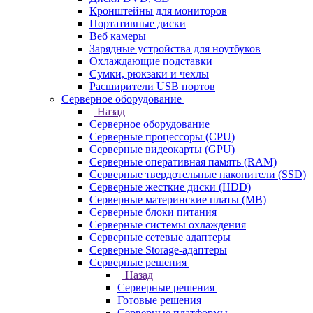
Кронштейны для мониторов
Портативные диски
Веб камеры
Зарядные устройства для ноутбуков
Охлаждающие подставки
Сумки, рюкзаки и чехлы
Расширители USB портов
Серверное оборудование
Назад
Серверное оборудование
Серверные процессоры (CPU)
Серверные видеокарты (GPU)
Серверные оперативная память (RAM)
Серверные твердотельные накопители (SSD)
Серверные жесткие диски (HDD)
Серверные материнские платы (MB)
Серверные блоки питания
Серверные системы охлаждения
Серверные сетевые адаптеры
Серверные Storage-адаптеры
Серверные решения
Назад
Серверные решения
Готовые решения
Серверные платформы