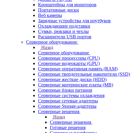
Кронштейны для мониторов
Портативные диски
Веб камеры
Зарядные устройства для ноутбуков
Охлаждающие подставки
Сумки, рюкзаки и чехлы
Расширители USB портов
Серверное оборудование
Назад
Серверное оборудование
Серверные процессоры (CPU)
Серверные видеокарты (GPU)
Серверные оперативная память (RAM)
Серверные твердотельные накопители (SSD)
Серверные жесткие диски (HDD)
Серверные материнские платы (MB)
Серверные блоки питания
Серверные системы охлаждения
Серверные сетевые адаптеры
Серверные Storage-адаптеры
Серверные решения
Назад
Серверные решения
Готовые решения
Серверные платформы