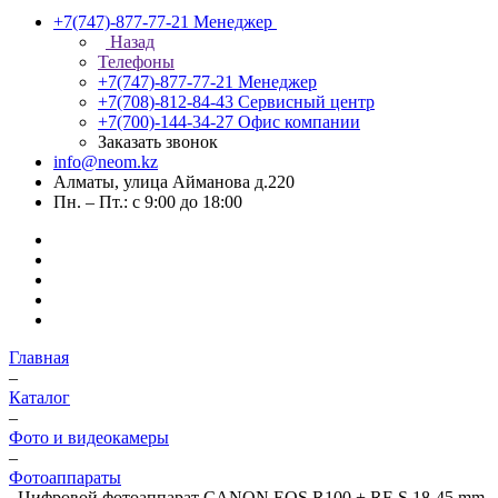
+7(747)-877-77-21
Менеджер
Назад
Телефоны
+7(747)-877-77-21
Менеджер
+7(708)-812-84-43
Сервисный центр
+7(700)-144-34-27
Офис компании
Заказать звонок
info@neom.kz
Алматы, улица Айманова д.220
Пн. – Пт.: с 9:00 до 18:00
Главная
–
Каталог
–
Фото и видеокамеры
–
Фотоаппараты
–
Цифровой фотоаппарат CANON EOS R100 + RF-S 18-45 mm