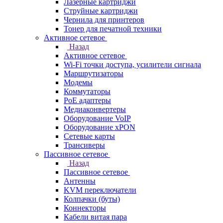
Лазерные картриджи
Струйные картриджи
Чернила для принтеров
Тонер для печатной техники
Активное сетевое
Назад
Активное сетевое
Wi-Fi точки доступа, усилители сигнала
Маршрутизаторы
Модемы
Коммутаторы
PoE адаптеры
Медиаконвертеры
Оборудование VoIP
Оборудование xPON
Сетевые карты
Трансиверы
Пассивное сетевое
Назад
Пассивное сетевое
Антенны
KVM переключатели
Колпачки (буты)
Коннекторы
Кабели витая пара