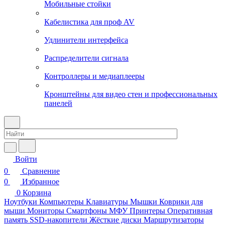
Мобильные стойки
Кабелистика для проф AV
Удлинители интерфейса
Распределители сигнала
Контроллеры и медиаплееры
Кронштейны для видео стен и профессиональных
панелей
Войти
0
Сравнение
0
Избранное
0
Корзина
Ноутбуки
Компьютеры
Клавиатуры
Мышки
Коврики для
мыши
Мониторы
Смартфоны
МФУ
Принтеры
Оперативная
память
SSD-накопители
Жёсткие диски
Маршрутизаторы