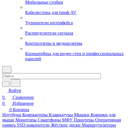
Мобильные стойки
Кабелистика для проф AV
Удлинители интерфейса
Распределители сигнала
Контроллеры и медиаплееры
Кронштейны для видео стен и профессиональных
панелей
Войти
0
Сравнение
0
Избранное
0
Корзина
Ноутбуки
Компьютеры
Клавиатуры
Мышки
Коврики для
мыши
Мониторы
Смартфоны
МФУ
Принтеры
Оперативная
память
SSD-накопители
Жёсткие диски
Маршрутизаторы