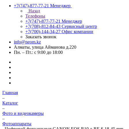
+7(747)-877-77-21
Менеджер
Назад
Телефоны
+7(747)-877-77-21
Менеджер
+7(708)-812-84-43
Сервисный центр
+7(700)-144-34-27
Офис компании
Заказать звонок
info@neom.kz
Алматы, улица Айманова д.220
Пн. – Пт.: с 9:00 до 18:00
Главная
–
Каталог
–
Фото и видеокамеры
–
Фотоаппараты
–
Цифровой фотоаппарат CANON EOS R10 + RF-S 18-45 mm