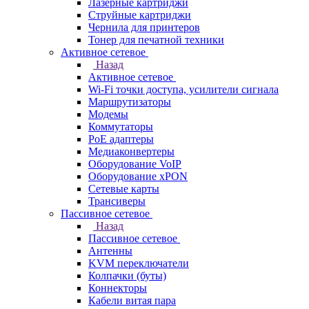
Лазерные картриджи
Струйные картриджи
Чернила для принтеров
Тонер для печатной техники
Активное сетевое
Назад
Активное сетевое
Wi-Fi точки доступа, усилители сигнала
Маршрутизаторы
Модемы
Коммутаторы
PoE адаптеры
Медиаконвертеры
Оборудование VoIP
Оборудование xPON
Сетевые карты
Трансиверы
Пассивное сетевое
Назад
Пассивное сетевое
Антенны
KVM переключатели
Колпачки (буты)
Коннекторы
Кабели витая пара