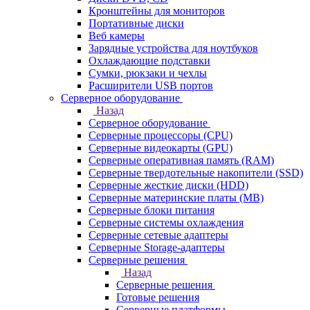
Кронштейны для мониторов
Портативные диски
Веб камеры
Зарядные устройства для ноутбуков
Охлаждающие подставки
Сумки, рюкзаки и чехлы
Расширители USB портов
Серверное оборудование
Назад
Серверное оборудование
Серверные процессоры (CPU)
Серверные видеокарты (GPU)
Серверные оперативная память (RAM)
Серверные твердотельные накопители (SSD)
Серверные жесткие диски (HDD)
Серверные материнские платы (MB)
Серверные блоки питания
Серверные системы охлаждения
Серверные сетевые адаптеры
Серверные Storage-адаптеры
Серверные решения
Назад
Серверные решения
Готовые решения
Серверные платформы