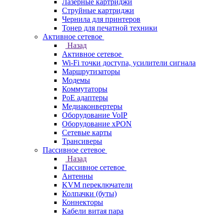
Лазерные картриджи
Струйные картриджи
Чернила для принтеров
Тонер для печатной техники
Активное сетевое
Назад
Активное сетевое
Wi-Fi точки доступа, усилители сигнала
Маршрутизаторы
Модемы
Коммутаторы
PoE адаптеры
Медиаконвертеры
Оборудование VoIP
Оборудование xPON
Сетевые карты
Трансиверы
Пассивное сетевое
Назад
Пассивное сетевое
Антенны
KVM переключатели
Колпачки (буты)
Коннекторы
Кабели витая пара