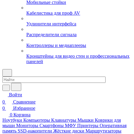
Мобильные стойки
Кабелистика для проф AV
Удлинители интерфейса
Распределители сигнала
Контроллеры и медиаплееры
Кронштейны для видео стен и профессиональных
панелей
Войти
0
Сравнение
0
Избранное
0
Корзина
Ноутбуки
Компьютеры
Клавиатуры
Мышки
Коврики для
мыши
Мониторы
Смартфоны
МФУ
Принтеры
Оперативная
память
SSD-накопители
Жёсткие диски
Маршрутизаторы