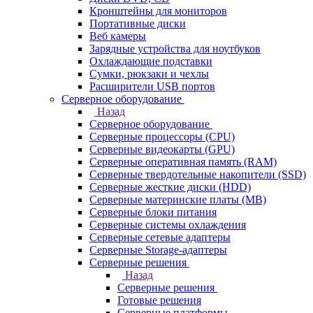
Кронштейны для мониторов
Портативные диски
Веб камеры
Зарядные устройства для ноутбуков
Охлаждающие подставки
Сумки, рюкзаки и чехлы
Расширители USB портов
Серверное оборудование
Назад
Серверное оборудование
Серверные процессоры (CPU)
Серверные видеокарты (GPU)
Серверные оперативная память (RAM)
Серверные твердотельные накопители (SSD)
Серверные жесткие диски (HDD)
Серверные материнские платы (MB)
Серверные блоки питания
Серверные системы охлаждения
Серверные сетевые адаптеры
Серверные Storage-адаптеры
Серверные решения
Назад
Серверные решения
Готовые решения
Серверные платформы