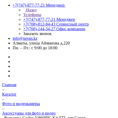
+7(747)-877-77-21
Менеджер
Назад
Телефоны
+7(747)-877-77-21
Менеджер
+7(708)-812-84-43
Сервисный центр
+7(700)-144-34-27
Офис компании
Заказать звонок
info@neom.kz
Алматы, улица Айманова д.220
Пн. – Пт.: с 9:00 до 18:00
Главная
–
Каталог
–
Фото и видеокамеры
–
Аксессуары для фото и видео
–
Вспышка Godox V860IIIС Kit TTL для Canon