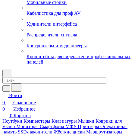
Мобильные стойки
Кабелистика для проф AV
Удлинители интерфейса
Распределители сигнала
Контроллеры и медиаплееры
Кронштейны для видео стен и профессиональных
панелей
Войти
0
Сравнение
0
Избранное
0
Корзина
Ноутбуки
Компьютеры
Клавиатуры
Мышки
Коврики для
мыши
Мониторы
Смартфоны
МФУ
Принтеры
Оперативная
память
SSD-накопители
Жёсткие диски
Маршрутизаторы