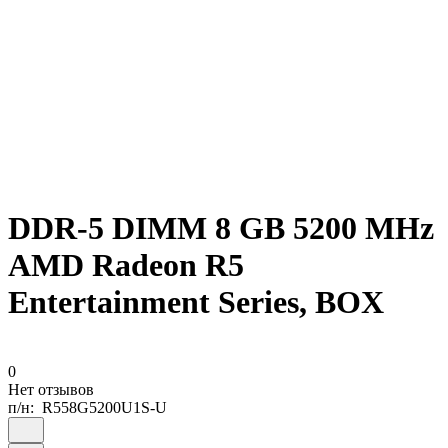
DDR-5 DIMM 8 GB 5200 MHz
AMD Radeon R5
Entertainment Series, BOX
0
Нет отзывов
п/н:
R558G5200U1S-U