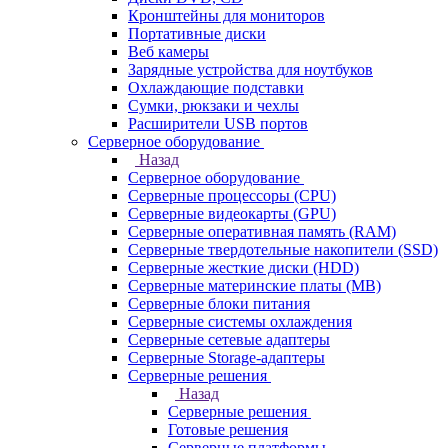
Кронштейны для мониторов
Портативные диски
Веб камеры
Зарядные устройства для ноутбуков
Охлаждающие подставки
Сумки, рюкзаки и чехлы
Расширители USB портов
Серверное оборудование
Назад
Серверное оборудование
Серверные процессоры (CPU)
Серверные видеокарты (GPU)
Серверные оперативная память (RAM)
Серверные твердотельные накопители (SSD)
Серверные жесткие диски (HDD)
Серверные материнские платы (MB)
Серверные блоки питания
Серверные системы охлаждения
Серверные сетевые адаптеры
Серверные Storage-адаптеры
Серверные решения
Назад
Серверные решения
Готовые решения
Серверные платформы