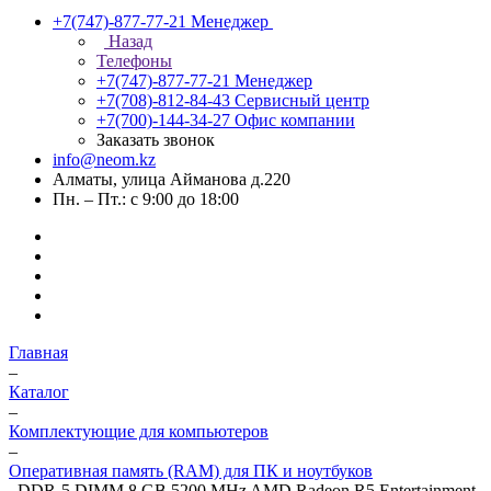
+7(747)-877-77-21
Менеджер
Назад
Телефоны
+7(747)-877-77-21
Менеджер
+7(708)-812-84-43
Сервисный центр
+7(700)-144-34-27
Офис компании
Заказать звонок
info@neom.kz
Алматы, улица Айманова д.220
Пн. – Пт.: с 9:00 до 18:00
Главная
–
Каталог
–
Комплектующие для компьютеров
–
Оперативная память (RAM) для ПК и ноутбуков
–
DDR-5 DIMM 8 GB 5200 MHz AMD Radeon R5 Entertainment