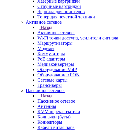
Лазерные картриджи
Струйные картриджи
Чернила для принтеров
Тонер для печатной техники
Активное сетевое
Назад
Активное сетевое
Wi-Fi точки доступа, усилители сигнала
Маршрутизаторы
Модемы
Коммутаторы
PoE адаптеры
Медиаконвертеры
Оборудование VoIP
Оборудование xPON
Сетевые карты
Трансиверы
Пассивное сетевое
Назад
Пассивное сетевое
Антенны
KVM переключатели
Колпачки (буты)
Коннекторы
Кабели витая пара