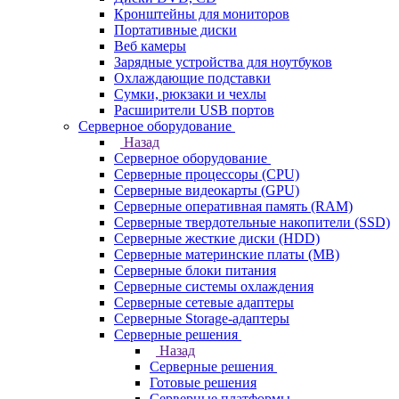
Кронштейны для мониторов
Портативные диски
Веб камеры
Зарядные устройства для ноутбуков
Охлаждающие подставки
Сумки, рюкзаки и чехлы
Расширители USB портов
Серверное оборудование
Назад
Серверное оборудование
Серверные процессоры (CPU)
Серверные видеокарты (GPU)
Серверные оперативная память (RAM)
Серверные твердотельные накопители (SSD)
Серверные жесткие диски (HDD)
Серверные материнские платы (MB)
Серверные блоки питания
Серверные системы охлаждения
Серверные сетевые адаптеры
Серверные Storage-адаптеры
Серверные решения
Назад
Серверные решения
Готовые решения
Серверные платформы