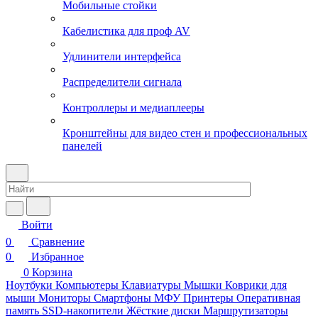
Мобильные стойки
Кабелистика для проф AV
Удлинители интерфейса
Распределители сигнала
Контроллеры и медиаплееры
Кронштейны для видео стен и профессиональных
панелей
Войти
0
Сравнение
0
Избранное
0
Корзина
Ноутбуки
Компьютеры
Клавиатуры
Мышки
Коврики для
мыши
Мониторы
Смартфоны
МФУ
Принтеры
Оперативная
память
SSD-накопители
Жёсткие диски
Маршрутизаторы