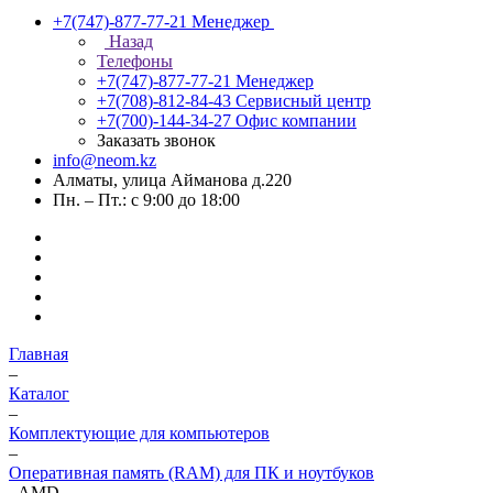
+7(747)-877-77-21
Менеджер
Назад
Телефоны
+7(747)-877-77-21
Менеджер
+7(708)-812-84-43
Сервисный центр
+7(700)-144-34-27
Офис компании
Заказать звонок
info@neom.kz
Алматы, улица Айманова д.220
Пн. – Пт.: с 9:00 до 18:00
Главная
–
Каталог
–
Комплектующие для компьютеров
–
Оперативная память (RAM) для ПК и ноутбуков
–
AMD