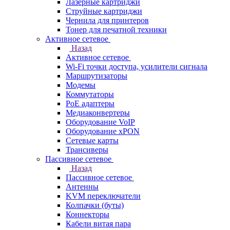
Лазерные картриджи
Струйные картриджи
Чернила для принтеров
Тонер для печатной техники
Активное сетевое
Назад
Активное сетевое
Wi-Fi точки доступа, усилители сигнала
Маршрутизаторы
Модемы
Коммутаторы
PoE адаптеры
Медиаконвертеры
Оборудование VoIP
Оборудование xPON
Сетевые карты
Трансиверы
Пассивное сетевое
Назад
Пассивное сетевое
Антенны
KVM переключатели
Колпачки (буты)
Коннекторы
Кабели витая пара