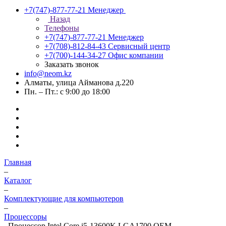
+7(747)-877-77-21
Менеджер
Назад
Телефоны
+7(747)-877-77-21
Менеджер
+7(708)-812-84-43
Сервисный центр
+7(700)-144-34-27
Офис компании
Заказать звонок
info@neom.kz
Алматы, улица Айманова д.220
Пн. – Пт.: с 9:00 до 18:00
Главная
–
Каталог
–
Комплектующие для компьютеров
–
Процессоры
–
Процессор Intel Core i5-13600K LGA1700 OEM