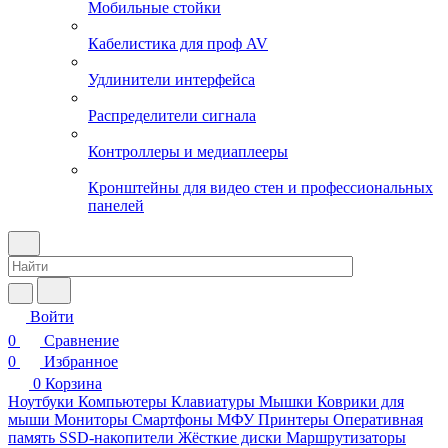
Мобильные стойки
Кабелистика для проф AV
Удлинители интерфейса
Распределители сигнала
Контроллеры и медиаплееры
Кронштейны для видео стен и профессиональных
панелей
Войти
0
Сравнение
0
Избранное
0
Корзина
Ноутбуки
Компьютеры
Клавиатуры
Мышки
Коврики для
мыши
Мониторы
Смартфоны
МФУ
Принтеры
Оперативная
память
SSD-накопители
Жёсткие диски
Маршрутизаторы