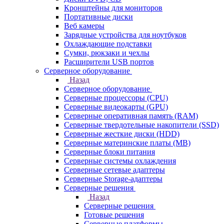
Кронштейны для мониторов
Портативные диски
Веб камеры
Зарядные устройства для ноутбуков
Охлаждающие подставки
Сумки, рюкзаки и чехлы
Расширители USB портов
Серверное оборудование
Назад
Серверное оборудование
Серверные процессоры (CPU)
Серверные видеокарты (GPU)
Серверные оперативная память (RAM)
Серверные твердотельные накопители (SSD)
Серверные жесткие диски (HDD)
Серверные материнские платы (MB)
Серверные блоки питания
Серверные системы охлаждения
Серверные сетевые адаптеры
Серверные Storage-адаптеры
Серверные решения
Назад
Серверные решения
Готовые решения
Серверные платформы