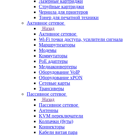
Лазерные картриджи
Струйные картриджи
Чернила для принтеров
Тонер для печатной техники
Активное сетевое
Назад
Активное сетевое
Wi-Fi точки доступа, усилители сигнала
Маршрутизаторы
Модемы
Коммутаторы
PoE адаптеры
Медиаконвертеры
Оборудование VoIP
Оборудование xPON
Сетевые карты
Трансиверы
Пассивное сетевое
Назад
Пассивное сетевое
Антенны
KVM переключатели
Колпачки (буты)
Коннекторы
Кабели витая пара