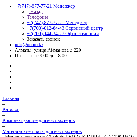
+7(747)-877-77-21
Менеджер
Назад
Телефоны
+7(747)-877-77-21
Менеджер
+7(708)-812-84-43
Сервисный центр
+7(700)-144-34-27
Офис компании
Заказать звонок
info@neom.kz
Алматы, улица Айманова д.220
Пн. – Пт.: с 9:00 до 18:00
Главная
–
Каталог
–
Комплектующие для компьютеров
–
Материнские платы для компьютеров
–
Материнская плата Gigabyte H610M K DDR4 LGA1700 H610