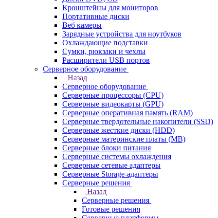
Кронштейны для мониторов
Портативные диски
Веб камеры
Зарядные устройства для ноутбуков
Охлаждающие подставки
Сумки, рюкзаки и чехлы
Расширители USB портов
Серверное оборудование
Назад
Серверное оборудование
Серверные процессоры (CPU)
Серверные видеокарты (GPU)
Серверные оперативная память (RAM)
Серверные твердотельные накопители (SSD)
Серверные жесткие диски (HDD)
Серверные материнские платы (MB)
Серверные блоки питания
Серверные системы охлаждения
Серверные сетевые адаптеры
Серверные Storage-адаптеры
Серверные решения
Назад
Серверные решения
Готовые решения
Серверные платформы