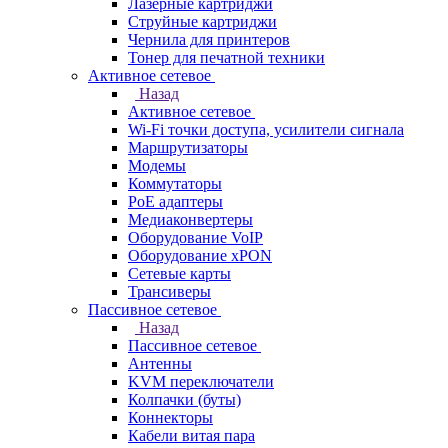
Лазерные картриджи
Струйные картриджи
Чернила для принтеров
Тонер для печатной техники
Активное сетевое
Назад
Активное сетевое
Wi-Fi точки доступа, усилители сигнала
Маршрутизаторы
Модемы
Коммутаторы
PoE адаптеры
Медиаконвертеры
Оборудование VoIP
Оборудование xPON
Сетевые карты
Трансиверы
Пассивное сетевое
Назад
Пассивное сетевое
Антенны
KVM переключатели
Колпачки (буты)
Коннекторы
Кабели витая пара