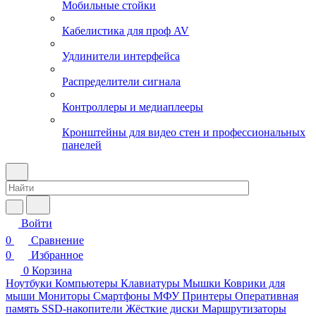
Мобильные стойки
Кабелистика для проф AV
Удлинители интерфейса
Распределители сигнала
Контроллеры и медиаплееры
Кронштейны для видео стен и профессиональных
панелей
Войти
0
Сравнение
0
Избранное
0
Корзина
Ноутбуки
Компьютеры
Клавиатуры
Мышки
Коврики для
мыши
Мониторы
Смартфоны
МФУ
Принтеры
Оперативная
память
SSD-накопители
Жёсткие диски
Маршрутизаторы