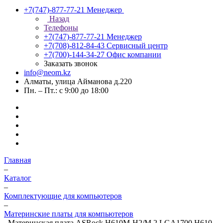
+7(747)-877-77-21
Менеджер
Назад
Телефоны
+7(747)-877-77-21
Менеджер
+7(708)-812-84-43
Сервисный центр
+7(700)-144-34-27
Офис компании
Заказать звонок
info@neom.kz
Алматы, улица Айманова д.220
Пн. – Пт.: с 9:00 до 18:00
Главная
–
Каталог
–
Комплектующие для компьютеров
–
Материнские платы для компьютеров
–
Материнская плата ASRock H610M-H2/M.2 LGA1700 H610