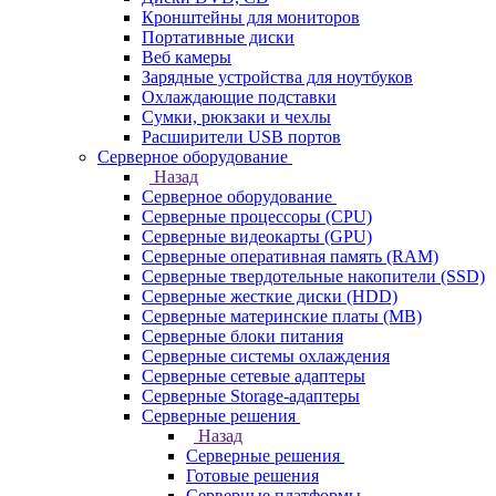
Кронштейны для мониторов
Портативные диски
Веб камеры
Зарядные устройства для ноутбуков
Охлаждающие подставки
Сумки, рюкзаки и чехлы
Расширители USB портов
Серверное оборудование
Назад
Серверное оборудование
Серверные процессоры (CPU)
Серверные видеокарты (GPU)
Серверные оперативная память (RAM)
Серверные твердотельные накопители (SSD)
Серверные жесткие диски (HDD)
Серверные материнские платы (MB)
Серверные блоки питания
Серверные системы охлаждения
Серверные сетевые адаптеры
Серверные Storage-адаптеры
Серверные решения
Назад
Серверные решения
Готовые решения
Серверные платформы