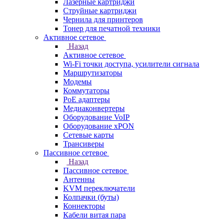
Лазерные картриджи
Струйные картриджи
Чернила для принтеров
Тонер для печатной техники
Активное сетевое
Назад
Активное сетевое
Wi-Fi точки доступа, усилители сигнала
Маршрутизаторы
Модемы
Коммутаторы
PoE адаптеры
Медиаконвертеры
Оборудование VoIP
Оборудование xPON
Сетевые карты
Трансиверы
Пассивное сетевое
Назад
Пассивное сетевое
Антенны
KVM переключатели
Колпачки (буты)
Коннекторы
Кабели витая пара