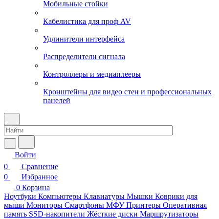
Мобильные стойки
Кабелистика для проф AV
Удлинители интерфейса
Распределители сигнала
Контроллеры и медиаплееры
Кронштейны для видео стен и профессиональных
панелей
Войти
0
Сравнение
0
Избранное
0
Корзина
Ноутбуки
Компьютеры
Клавиатуры
Мышки
Коврики для
мыши
Мониторы
Смартфоны
МФУ
Принтеры
Оперативная
память
SSD-накопители
Жёсткие диски
Маршрутизаторы