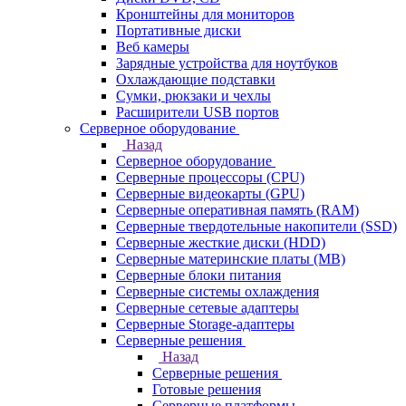
Кронштейны для мониторов
Портативные диски
Веб камеры
Зарядные устройства для ноутбуков
Охлаждающие подставки
Сумки, рюкзаки и чехлы
Расширители USB портов
Серверное оборудование
Назад
Серверное оборудование
Серверные процессоры (CPU)
Серверные видеокарты (GPU)
Серверные оперативная память (RAM)
Серверные твердотельные накопители (SSD)
Серверные жесткие диски (HDD)
Серверные материнские платы (MB)
Серверные блоки питания
Серверные системы охлаждения
Серверные сетевые адаптеры
Серверные Storage-адаптеры
Серверные решения
Назад
Серверные решения
Готовые решения
Серверные платформы