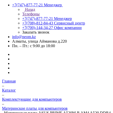
+7(747)-877-77-21
Менеджер
Назад
Телефоны
+7(747)-877-77-21
Менеджер
+7(708)-812-84-43
Сервисный центр
+7(700)-144-34-27
Офис компании
Заказать звонок
info@neom.kz
Алматы, улица Айманова д.220
Пн. – Пт.: с 9:00 до 18:00
Главная
–
Каталог
–
Комплектующие для компьютеров
–
Материнские платы для компьютеров
–
Материнская плата ASUS PRIME A520M-R AM4 A520 DDR4