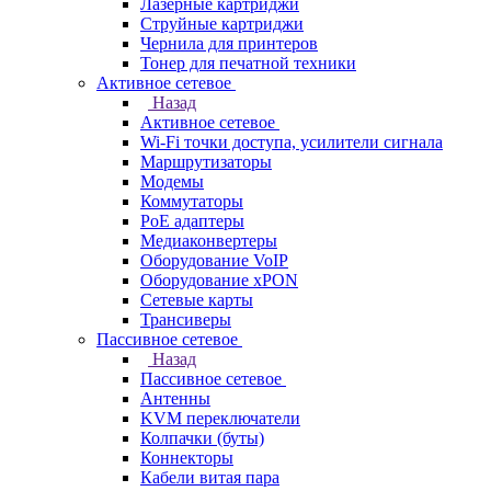
Лазерные картриджи
Струйные картриджи
Чернила для принтеров
Тонер для печатной техники
Активное сетевое
Назад
Активное сетевое
Wi-Fi точки доступа, усилители сигнала
Маршрутизаторы
Модемы
Коммутаторы
PoE адаптеры
Медиаконвертеры
Оборудование VoIP
Оборудование xPON
Сетевые карты
Трансиверы
Пассивное сетевое
Назад
Пассивное сетевое
Антенны
KVM переключатели
Колпачки (буты)
Коннекторы
Кабели витая пара