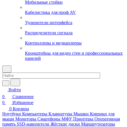
Мобильные стойки
Кабелистика для проф AV
Удлинители интерфейса
Распределители сигнала
Контроллеры и медиаплееры
Кронштейны для видео стен и профессиональных
панелей
Войти
0
Сравнение
0
Избранное
0
Корзина
Ноутбуки
Компьютеры
Клавиатуры
Мышки
Коврики для
мыши
Мониторы
Смартфоны
МФУ
Принтеры
Оперативная
память
SSD-накопители
Жёсткие диски
Маршрутизаторы