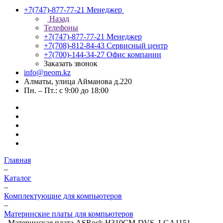
+7(747)-877-77-21
Менеджер
Назад
Телефоны
+7(747)-877-77-21
Менеджер
+7(708)-812-84-43
Сервисный центр
+7(700)-144-34-27
Офис компании
Заказать звонок
info@neom.kz
Алматы, улица Айманова д.220
Пн. – Пт.: с 9:00 до 18:00
Главная
–
Каталог
–
Комплектующие для компьютеров
–
Материнские платы для компьютеров
–
Материнская плата ASRock H310CM-DVS, LGA1151