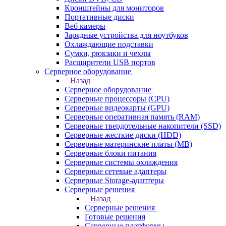
Кронштейны для мониторов
Портативные диски
Веб камеры
Зарядные устройства для ноутбуков
Охлаждающие подставки
Сумки, рюкзаки и чехлы
Расширители USB портов
Серверное оборудование
Назад
Серверное оборудование
Серверные процессоры (CPU)
Серверные видеокарты (GPU)
Серверные оперативная память (RAM)
Серверные твердотельные накопители (SSD)
Серверные жесткие диски (HDD)
Серверные материнские платы (MB)
Серверные блоки питания
Серверные системы охлаждения
Серверные сетевые адаптеры
Серверные Storage-адаптеры
Серверные решения
Назад
Серверные решения
Готовые решения
Серверные платформы