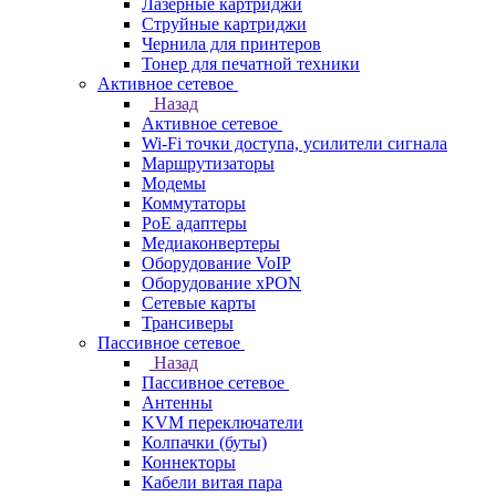
Лазерные картриджи
Струйные картриджи
Чернила для принтеров
Тонер для печатной техники
Активное сетевое
Назад
Активное сетевое
Wi-Fi точки доступа, усилители сигнала
Маршрутизаторы
Модемы
Коммутаторы
PoE адаптеры
Медиаконвертеры
Оборудование VoIP
Оборудование xPON
Сетевые карты
Трансиверы
Пассивное сетевое
Назад
Пассивное сетевое
Антенны
KVM переключатели
Колпачки (буты)
Коннекторы
Кабели витая пара