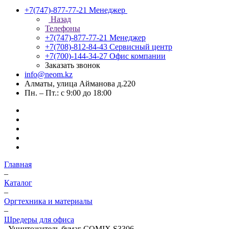
+7(747)-877-77-21
Менеджер
Назад
Телефоны
+7(747)-877-77-21
Менеджер
+7(708)-812-84-43
Сервисный центр
+7(700)-144-34-27
Офис компании
Заказать звонок
info@neom.kz
Алматы, улица Айманова д.220
Пн. – Пт.: с 9:00 до 18:00
Главная
–
Каталог
–
Оргтехника и материалы
–
Шредеры для офиса
–
Уничтожитель бумаг COMIX S3306