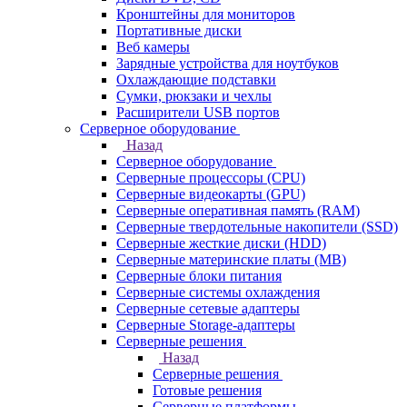
Кронштейны для мониторов
Портативные диски
Веб камеры
Зарядные устройства для ноутбуков
Охлаждающие подставки
Сумки, рюкзаки и чехлы
Расширители USB портов
Серверное оборудование
Назад
Серверное оборудование
Серверные процессоры (CPU)
Серверные видеокарты (GPU)
Серверные оперативная память (RAM)
Серверные твердотельные накопители (SSD)
Серверные жесткие диски (HDD)
Серверные материнские платы (MB)
Серверные блоки питания
Серверные системы охлаждения
Серверные сетевые адаптеры
Серверные Storage-адаптеры
Серверные решения
Назад
Серверные решения
Готовые решения
Серверные платформы