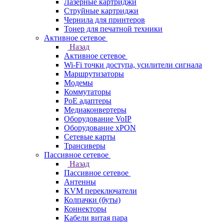
Лазерные картриджи
Струйные картриджи
Чернила для принтеров
Тонер для печатной техники
Активное сетевое
Назад
Активное сетевое
Wi-Fi точки доступа, усилители сигнала
Маршрутизаторы
Модемы
Коммутаторы
PoE адаптеры
Медиаконвертеры
Оборудование VoIP
Оборудование xPON
Сетевые карты
Трансиверы
Пассивное сетевое
Назад
Пассивное сетевое
Антенны
KVM переключатели
Колпачки (буты)
Коннекторы
Кабели витая пара