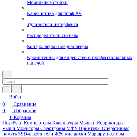
Мобильные стойки
Кабелистика для проф AV
Удлинители интерфейса
Распределители сигнала
Контроллеры и медиаплееры
Кронштейны для видео стен и профессиональных
панелей
Войти
0
Сравнение
0
Избранное
0
Корзина
Ноутбуки
Компьютеры
Клавиатуры
Мышки
Коврики для
мыши
Мониторы
Смартфоны
МФУ
Принтеры
Оперативная
память
SSD-накопители
Жёсткие диски
Маршрутизаторы