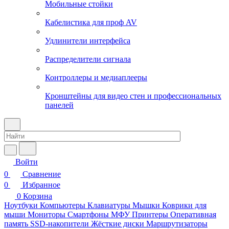
Мобильные стойки
Кабелистика для проф AV
Удлинители интерфейса
Распределители сигнала
Контроллеры и медиаплееры
Кронштейны для видео стен и профессиональных
панелей
Войти
0
Сравнение
0
Избранное
0
Корзина
Ноутбуки
Компьютеры
Клавиатуры
Мышки
Коврики для
мыши
Мониторы
Смартфоны
МФУ
Принтеры
Оперативная
память
SSD-накопители
Жёсткие диски
Маршрутизаторы