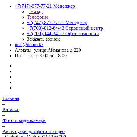
+7(747)-877-77-21
Менеджер
Назад
Телефоны
+7(747)-877-77-21
Менеджер
+7(708)-812-84-43
Сервисный центр
+7(700)-144-34-27
Офис компании
Заказать звонок
info@neom.kz
Алматы, улица Айманова д.220
Пн. – Пт.: с 9:00 до 18:00
Главная
–
Каталог
–
Фото и видеокамеры
–
Аксессуары для фото и видео
–
Софтбокс Godox SB-FW6090