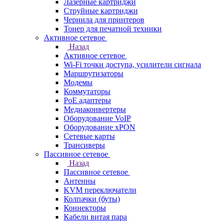
Лазерные картриджи
Струйные картриджи
Чернила для принтеров
Тонер для печатной техники
Активное сетевое
Назад
Активное сетевое
Wi-Fi точки доступа, усилители сигнала
Маршрутизаторы
Модемы
Коммутаторы
PoE адаптеры
Медиаконвертеры
Оборудование VoIP
Оборудование xPON
Сетевые карты
Трансиверы
Пассивное сетевое
Назад
Пассивное сетевое
Антенны
KVM переключатели
Колпачки (буты)
Коннекторы
Кабели витая пара