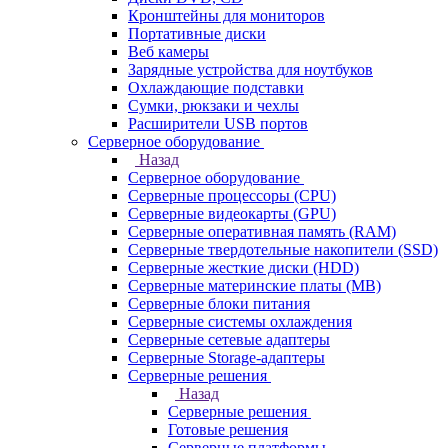
Кронштейны для мониторов
Портативные диски
Веб камеры
Зарядные устройства для ноутбуков
Охлаждающие подставки
Сумки, рюкзаки и чехлы
Расширители USB портов
Серверное оборудование
Назад
Серверное оборудование
Серверные процессоры (CPU)
Серверные видеокарты (GPU)
Серверные оперативная память (RAM)
Серверные твердотельные накопители (SSD)
Серверные жесткие диски (HDD)
Серверные материнские платы (MB)
Серверные блоки питания
Серверные системы охлаждения
Серверные сетевые адаптеры
Серверные Storage-адаптеры
Серверные решения
Назад
Серверные решения
Готовые решения
Серверные платформы