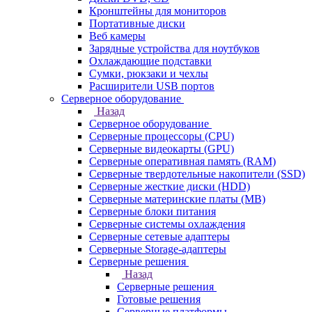
Кронштейны для мониторов
Портативные диски
Веб камеры
Зарядные устройства для ноутбуков
Охлаждающие подставки
Сумки, рюкзаки и чехлы
Расширители USB портов
Серверное оборудование
Назад
Серверное оборудование
Серверные процессоры (CPU)
Серверные видеокарты (GPU)
Серверные оперативная память (RAM)
Серверные твердотельные накопители (SSD)
Серверные жесткие диски (HDD)
Серверные материнские платы (MB)
Серверные блоки питания
Серверные системы охлаждения
Серверные сетевые адаптеры
Серверные Storage-адаптеры
Серверные решения
Назад
Серверные решения
Готовые решения
Серверные платформы