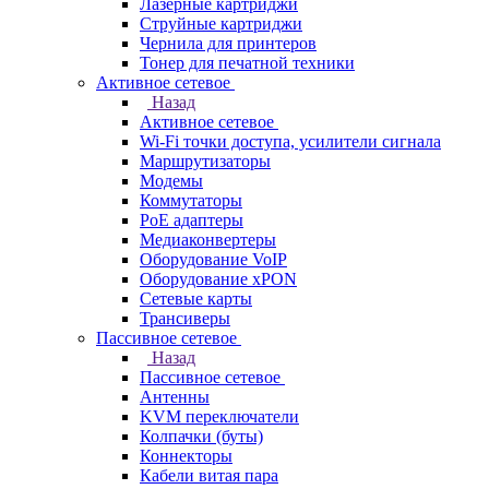
Лазерные картриджи
Струйные картриджи
Чернила для принтеров
Тонер для печатной техники
Активное сетевое
Назад
Активное сетевое
Wi-Fi точки доступа, усилители сигнала
Маршрутизаторы
Модемы
Коммутаторы
PoE адаптеры
Медиаконвертеры
Оборудование VoIP
Оборудование xPON
Сетевые карты
Трансиверы
Пассивное сетевое
Назад
Пассивное сетевое
Антенны
KVM переключатели
Колпачки (буты)
Коннекторы
Кабели витая пара