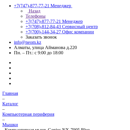
+7(747)-877-77-21
Менеджер
Назад
Телефоны
+7(747)-877-77-21
Менеджер
+7(708)-812-84-43
Сервисный центр
+7(700)-144-34-27
Офис компании
Заказать звонок
info@neom.kz
Алматы, улица Айманова д.220
Пн. – Пт.: с 9:00 до 18:00
Главная
–
Каталог
–
Компьютерная периферия
–
Мышки
–
Компьютерная мышь Genius NX-7005 Blue