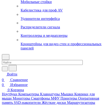
Мобильные стойки
Кабелистика для проф AV
Удлинители интерфейса
Распределители сигнала
Контроллеры и медиаплееры
Кронштейны для видео стен и профессиональных
панелей
Войти
0
Сравнение
0
Избранное
0
Корзина
Ноутбуки
Компьютеры
Клавиатуры
Мышки
Коврики для
мыши
Мониторы
Смартфоны
МФУ
Принтеры
Оперативная
память
SSD-накопители
Жёсткие диски
Маршрутизаторы