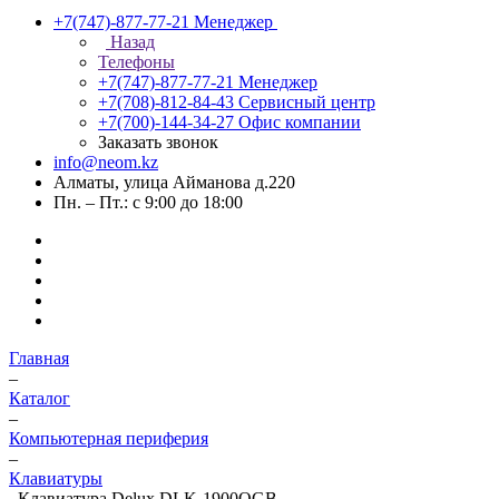
+7(747)-877-77-21
Менеджер
Назад
Телефоны
+7(747)-877-77-21
Менеджер
+7(708)-812-84-43
Сервисный центр
+7(700)-144-34-27
Офис компании
Заказать звонок
info@neom.kz
Алматы, улица Айманова д.220
Пн. – Пт.: с 9:00 до 18:00
Главная
–
Каталог
–
Компьютерная периферия
–
Клавиатуры
–
Клавиатура Delux DLK-1900OGB