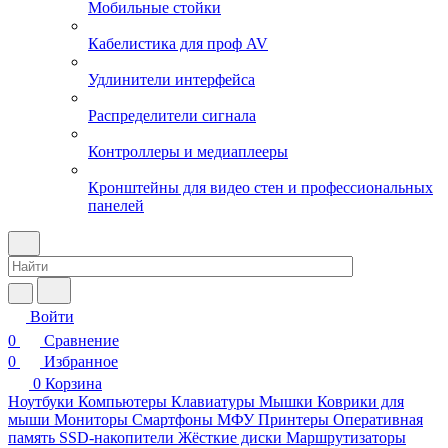
Мобильные стойки
Кабелистика для проф AV
Удлинители интерфейса
Распределители сигнала
Контроллеры и медиаплееры
Кронштейны для видео стен и профессиональных
панелей
Войти
0
Сравнение
0
Избранное
0
Корзина
Ноутбуки
Компьютеры
Клавиатуры
Мышки
Коврики для
мыши
Мониторы
Смартфоны
МФУ
Принтеры
Оперативная
память
SSD-накопители
Жёсткие диски
Маршрутизаторы