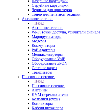
Лазерные картриджи
Струйные картриджи
Чернила для принтеров
Тонер для печатной техники
Активное сетевое
Назад
Активное сетевое
Wi-Fi точки доступа, усилители сигнала
Маршрутизаторы
Модемы
Коммутаторы
PoE адаптеры
Медиаконвертеры
Оборудование VoIP
Оборудование xPON
Сетевые карты
Трансиверы
Пассивное сетевое
Назад
Пассивное сетевое
Антенны
KVM переключатели
Колпачки (буты)
Коннекторы
Кабели витая пара