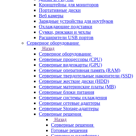
Кронштейны для мониторов
Портативные диски
Веб камеры
Зарядные устройства для ноутбуков
Охлаждающие подставки
Сумки, рюкзаки и чехлы
Расширители USB портов
Серверное оборудование
Назад
Серверное оборудование
Серверные процессоры (CPU)
Серверные видеокарты (GPU)
Серверные оперативная память (RAM)
Серверные твердотельные накопители (SSD)
Серверные жесткие диски (HDD)
Серверные материнские платы (MB)
Серверные блоки питания
Серверные системы охлаждения
Серверные сетевые адаптеры
Серверные Storage-адаптеры
Серверные решения
Назад
Серверные решения
Готовые решения
Серверные платформы