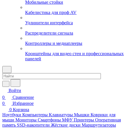
Мобильные стойки
Кабелистика для проф AV
Удлинители интерфейса
Распределители сигнала
Контроллеры и медиаплееры
Кронштейны для видео стен и профессиональных
панелей
Войти
0
Сравнение
0
Избранное
0
Корзина
Ноутбуки
Компьютеры
Клавиатуры
Мышки
Коврики для
мыши
Мониторы
Смартфоны
МФУ
Принтеры
Оперативная
память
SSD-накопители
Жёсткие диски
Маршрутизаторы