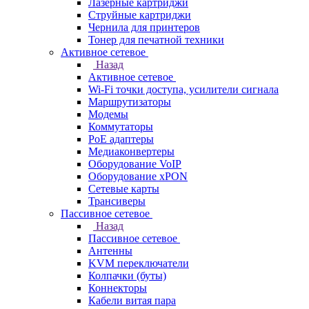
Лазерные картриджи
Струйные картриджи
Чернила для принтеров
Тонер для печатной техники
Активное сетевое
Назад
Активное сетевое
Wi-Fi точки доступа, усилители сигнала
Маршрутизаторы
Модемы
Коммутаторы
PoE адаптеры
Медиаконвертеры
Оборудование VoIP
Оборудование xPON
Сетевые карты
Трансиверы
Пассивное сетевое
Назад
Пассивное сетевое
Антенны
KVM переключатели
Колпачки (буты)
Коннекторы
Кабели витая пара