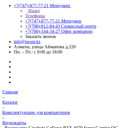
+7(747)-877-77-21
Менеджер
Назад
Телефоны
+7(747)-877-77-21
Менеджер
+7(708)-812-84-43
Сервисный центр
+7(700)-144-34-27
Офис компании
Заказать звонок
info@neom.kz
Алматы, улица Айманова д.220
Пн. – Пт.: с 9:00 до 18:00
Главная
–
Каталог
–
Комплектующие для компьютеров
–
Видеокарты
–
Видеокарта Gigabyte GeForce RTX 4070 Super Gaming OC