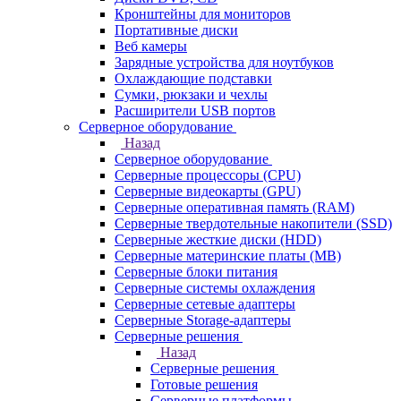
Кронштейны для мониторов
Портативные диски
Веб камеры
Зарядные устройства для ноутбуков
Охлаждающие подставки
Сумки, рюкзаки и чехлы
Расширители USB портов
Серверное оборудование
Назад
Серверное оборудование
Серверные процессоры (CPU)
Серверные видеокарты (GPU)
Серверные оперативная память (RAM)
Серверные твердотельные накопители (SSD)
Серверные жесткие диски (HDD)
Серверные материнские платы (MB)
Серверные блоки питания
Серверные системы охлаждения
Серверные сетевые адаптеры
Серверные Storage-адаптеры
Серверные решения
Назад
Серверные решения
Готовые решения
Серверные платформы