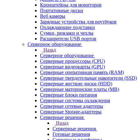
Кронштейны для мониторов
Портативные диски
Веб камеры
Зарядные устройства для ноутбуков
Охлаждающие подставки
Сумки, рюкзаки и чехлы
Расширители USB портов
Серверное оборудование
Назад
Серверное оборудование
Серверные процессоры (CPU)
Серверные видеокарты (GPU)
Серверные оперативная память (RAM)
Серверные твердотельные накопители (SSD)
Серверные жесткие диски (HDD)
Серверные материнские платы (MB)
Серверные блоки питания
Серверные системы охлаждения
Серверные сетевые адаптеры
Серверные Storage-адаптеры
Серверные решения
Назад
Серверные решения
Готовые решения
Серверные платформы