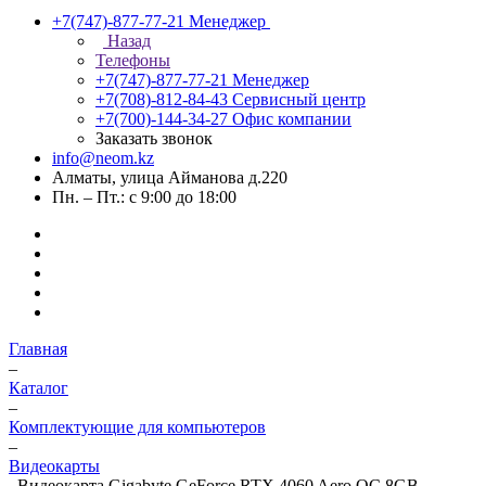
+7(747)-877-77-21
Менеджер
Назад
Телефоны
+7(747)-877-77-21
Менеджер
+7(708)-812-84-43
Сервисный центр
+7(700)-144-34-27
Офис компании
Заказать звонок
info@neom.kz
Алматы, улица Айманова д.220
Пн. – Пт.: с 9:00 до 18:00
Главная
–
Каталог
–
Комплектующие для компьютеров
–
Видеокарты
–
Видеокарта Gigabyte GeForce RTX 4060 Aero OC 8GB