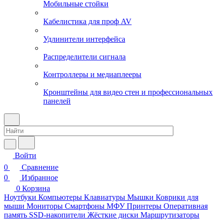
Мобильные стойки
Кабелистика для проф AV
Удлинители интерфейса
Распределители сигнала
Контроллеры и медиаплееры
Кронштейны для видео стен и профессиональных
панелей
Войти
0
Сравнение
0
Избранное
0
Корзина
Ноутбуки
Компьютеры
Клавиатуры
Мышки
Коврики для
мыши
Мониторы
Смартфоны
МФУ
Принтеры
Оперативная
память
SSD-накопители
Жёсткие диски
Маршрутизаторы