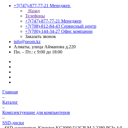
+7(747)-877-77-21
Менеджер
Назад
Телефоны
+7(747)-877-77-21
Менеджер
+7(708)-812-84-43
Сервисный центр
+7(700)-144-34-27
Офис компании
Заказать звонок
info@neom.kz
Алматы, улица Айманова д.220
Пн. – Пт.: с 9:00 до 18:00
Главная
–
Каталог
–
Комплектующие для компьютеров
–
SSD-диски
–
SSD-накопитель Kingston KC3000 512GB M.2 2280 PCIe 4.0