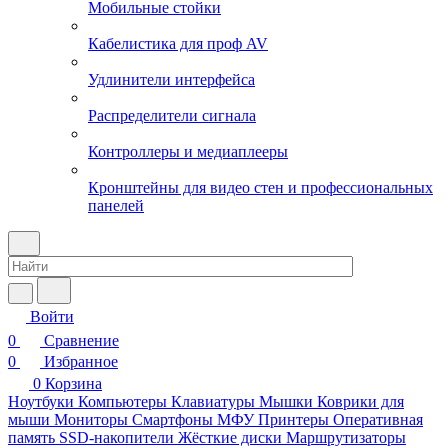
Мобильные стойки
Кабелистика для проф AV
Удлинители интерфейса
Распределители сигнала
Контроллеры и медиаплееры
Кронштейны для видео стен и профессиональных
панелей
Войти
0
Сравнение
0
Избранное
0
Корзина
Ноутбуки
Компьютеры
Клавиатуры
Мышки
Коврики для
мыши
Мониторы
Смартфоны
МФУ
Принтеры
Оперативная
память
SSD-накопители
Жёсткие диски
Маршрутизаторы