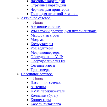
Лазерные картриджи
Струйные картриджи
Чернила для принтеров
Тонер для печатной техники
Активное сетевое
Назад
Активное сетевое
Wi-Fi точки доступа, усилители сигнала
Маршрутизаторы
Модемы
Коммутаторы
PoE адаптеры
Медиаконвертеры
Оборудование VoIP
Оборудование xPON
Сетевые карты
Трансиверы
Пассивное сетевое
Назад
Пассивное сетевое
Антенны
KVM переключатели
Колпачки (буты)
Коннекторы
Кабели витая пара