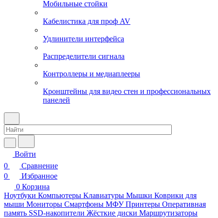
Мобильные стойки
Кабелистика для проф AV
Удлинители интерфейса
Распределители сигнала
Контроллеры и медиаплееры
Кронштейны для видео стен и профессиональных
панелей
Войти
0
Сравнение
0
Избранное
0
Корзина
Ноутбуки
Компьютеры
Клавиатуры
Мышки
Коврики для
мыши
Мониторы
Смартфоны
МФУ
Принтеры
Оперативная
память
SSD-накопители
Жёсткие диски
Маршрутизаторы