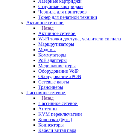
Лазерные картриджи
Струйные картриджи
Чернила для принтеров
Тонер для печатной техники
Активное сетевое
Назад
Активное сетевое
Wi-Fi точки доступа, усилители сигнала
Маршрутизаторы
Модемы
Коммутаторы
PoE адаптеры
Медиаконвертеры
Оборудование VoIP
Оборудование xPON
Сетевые карты
Трансиверы
Пассивное сетевое
Назад
Пассивное сетевое
Антенны
KVM переключатели
Колпачки (буты)
Коннекторы
Кабели витая пара