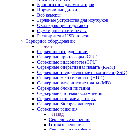
Кронштейны для мониторов
Портативные диски
Веб камеры
Зарядные устройства для ноутбуков
Охлаждающие подставки
Сумки, рюкзаки и чехлы
Расширители USB портов
Серверное оборудование
Назад
Серверное оборудование
Серверные процессоры (CPU)
Серверные видеокарты (GPU)
Серверные оперативная память (RAM)
Серверные твердотельные накопители (SSD)
Серверные жесткие диски (HDD)
Серверные материнские платы (MB)
Серверные блоки питания
Серверные системы охлаждения
Серверные сетевые адаптеры
Серверные Storage-адаптеры
Серверные решения
Назад
Серверные решения
Готовые решения
Серверные платформы