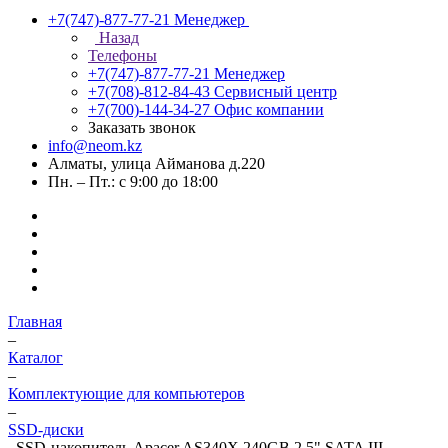
+7(747)-877-77-21
Менеджер
Назад
Телефоны
+7(747)-877-77-21
Менеджер
+7(708)-812-84-43
Сервисный центр
+7(700)-144-34-27
Офис компании
Заказать звонок
info@neom.kz
Алматы, улица Айманова д.220
Пн. – Пт.: с 9:00 до 18:00
Главная
–
Каталог
–
Комплектующие для компьютеров
–
SSD-диски
–
SSD-накопитель Apacer AS340X 240GB 2.5" SATA III