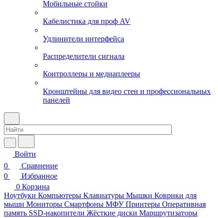
Мобильные стойки
Кабелистика для проф AV
Удлинители интерфейса
Распределители сигнала
Контроллеры и медиаплееры
Кронштейны для видео стен и профессиональных
панелей
Войти
0
Сравнение
0
Избранное
0
Корзина
Ноутбуки
Компьютеры
Клавиатуры
Мышки
Коврики для
мыши
Мониторы
Смартфоны
МФУ
Принтеры
Оперативная
память
SSD-накопители
Жёсткие диски
Маршрутизаторы