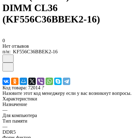
DIMM CL36
(KF556C36BBEK2-16)
0
Нет отзывов
п/н:
KF556C36BBEK2-16
Код товара: 72014
?
Назовите этот код менеджеру если у вас возникнут вопросы.
Характеристики
Назначение
—
Для компьютера
Тип памяти
—
DDR5
Форм-фактор