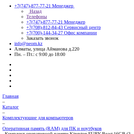
+7(747)-877-77-21
Менеджер
Назад
Телефоны
+7(747)-877-77-21
Менеджер
+7(708)-812-84-43
Сервисный центр
+7(700)-144-34-27
Офис компании
Заказать звонок
info@neom.kz
Алматы, улица Айманова д.220
Пн. – Пт.: с 9:00 до 18:00
Главная
–
Каталог
–
Комплектующие для компьютеров
–
Оперативная память (RAM) для ПК и ноутбуков
–
Комплект оперативной памяти Kingston FURY Beast 16GB (2