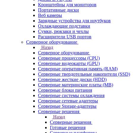
Кронштейны для мониторов
Портативные диски
Веб камеры
Зарядные устройства для ноутбуков
Охлаждающие подставки
Сумки, рюкзаки и чехлы
Расширители USB портов
Серверное оборудование
Назад
Серверное оборудование
Серверные процессоры (CPU)
Серверные видеокарты (GPU)
Серверные оперативная память (RAM)
Серверные твердотельные накопители (SSD)
Серверные жесткие диски (HDD)
Серверные материнские платы (MB)
Серверные блоки питания
Серверные системы охлаждения
Серверные сетевые адаптеры
Серверные Storage-адаптеры
Серверные решения
Назад
Серверные решения
Готовые решения
Серверные платформы