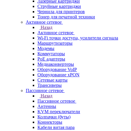
Лазерные картриджи
Струйные картриджи
Чернила для принтеров
Тонер для печатной техники
Активное сетевое
Назад
Активное сетевое
Wi-Fi точки доступа, усилители сигнала
Маршрутизаторы
Модемы
Коммутаторы
PoE адаптеры
Медиаконвертеры
Оборудование VoIP
Оборудование xPON
Сетевые карты
Трансиверы
Пассивное сетевое
Назад
Пассивное сетевое
Антенны
KVM переключатели
Колпачки (буты)
Коннекторы
Кабели витая пара