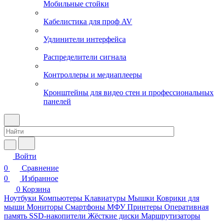
Мобильные стойки
Кабелистика для проф AV
Удлинители интерфейса
Распределители сигнала
Контроллеры и медиаплееры
Кронштейны для видео стен и профессиональных
панелей
Войти
0
Сравнение
0
Избранное
0
Корзина
Ноутбуки
Компьютеры
Клавиатуры
Мышки
Коврики для
мыши
Мониторы
Смартфоны
МФУ
Принтеры
Оперативная
память
SSD-накопители
Жёсткие диски
Маршрутизаторы