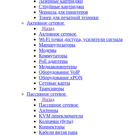
Лазерные картриджи
Струйные картриджи
Чернила для принтеров
Тонер для печатной техники
Активное сетевое
Назад
Активное сетевое
Wi-Fi точки доступа, усилители сигнала
Маршрутизаторы
Модемы
Коммутаторы
PoE адаптеры
Медиаконвертеры
Оборудование VoIP
Оборудование xPON
Сетевые карты
Трансиверы
Пассивное сетевое
Назад
Пассивное сетевое
Антенны
KVM переключатели
Колпачки (буты)
Коннекторы
Кабели витая пара