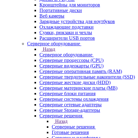
Кронштейны для мониторов
Портативные диски
Веб камеры
Зарядные устройства для ноутбуков
Охлаждающие подставки
Сумки, рюкзаки и чехлы
Расширители USB портов
Серверное оборудование
Назад
Серверное оборудование
Серверные процессоры (CPU)
Серверные видеокарты (GPU)
Серверные оперативная память (RAM)
Серверные твердотельные накопители (SSD)
Серверные жесткие диски (HDD)
Серверные материнские платы (MB)
Серверные блоки питания
Серверные системы охлаждения
Серверные сетевые адаптеры
Серверные Storage-адаптеры
Серверные решения
Назад
Серверные решения
Готовые решения
Серверные платформы