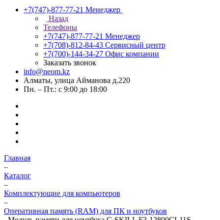
+7(747)-877-77-21
Менеджер
Назад
Телефоны
+7(747)-877-77-21
Менеджер
+7(708)-812-84-43
Сервисный центр
+7(700)-144-34-27
Офис компании
Заказать звонок
info@neom.kz
Алматы, улица Айманова д.220
Пн. – Пт.: с 9:00 до 18:00
Главная
–
Каталог
–
Комплектующие для компьютеров
–
Оперативная память (RAM) для ПК и ноутбуков
–
Модуль памяти для ноутбука G.SKILL F3-12800CL11S-