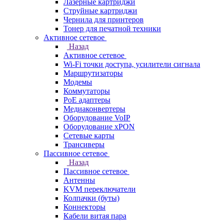
Лазерные картриджи
Струйные картриджи
Чернила для принтеров
Тонер для печатной техники
Активное сетевое
Назад
Активное сетевое
Wi-Fi точки доступа, усилители сигнала
Маршрутизаторы
Модемы
Коммутаторы
PoE адаптеры
Медиаконвертеры
Оборудование VoIP
Оборудование xPON
Сетевые карты
Трансиверы
Пассивное сетевое
Назад
Пассивное сетевое
Антенны
KVM переключатели
Колпачки (буты)
Коннекторы
Кабели витая пара