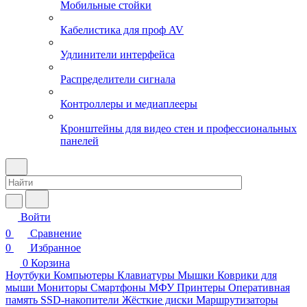
Мобильные стойки
Кабелистика для проф AV
Удлинители интерфейса
Распределители сигнала
Контроллеры и медиаплееры
Кронштейны для видео стен и профессиональных
панелей
Войти
0
Сравнение
0
Избранное
0
Корзина
Ноутбуки
Компьютеры
Клавиатуры
Мышки
Коврики для
мыши
Мониторы
Смартфоны
МФУ
Принтеры
Оперативная
память
SSD-накопители
Жёсткие диски
Маршрутизаторы