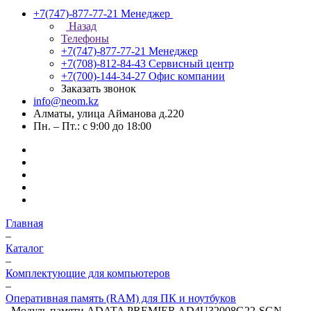
+7(747)-877-77-21
Менеджер
Назад
Телефоны
+7(747)-877-77-21
Менеджер
+7(708)-812-84-43
Сервисный центр
+7(700)-144-34-27
Офис компании
Заказать звонок
info@neom.kz
Алматы, улица Айманова д.220
Пн. – Пт.: с 9:00 до 18:00
Главная
–
Каталог
–
Комплектующие для компьютеров
–
Оперативная память (RAM) для ПК и ноутбуков
–
Модуль памяти ADATA PREMIER AD4U32008G22-SGN