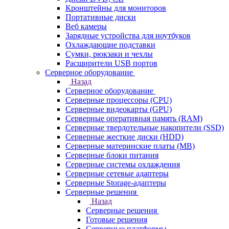
Кронштейны для мониторов
Портативные диски
Веб камеры
Зарядные устройства для ноутбуков
Охлаждающие подставки
Сумки, рюкзаки и чехлы
Расширители USB портов
Серверное оборудование
Назад
Серверное оборудование
Серверные процессоры (CPU)
Серверные видеокарты (GPU)
Серверные оперативная память (RAM)
Серверные твердотельные накопители (SSD)
Серверные жесткие диски (HDD)
Серверные материнские платы (MB)
Серверные блоки питания
Серверные системы охлаждения
Серверные сетевые адаптеры
Серверные Storage-адаптеры
Серверные решения
Назад
Серверные решения
Готовые решения
Серверные платформы