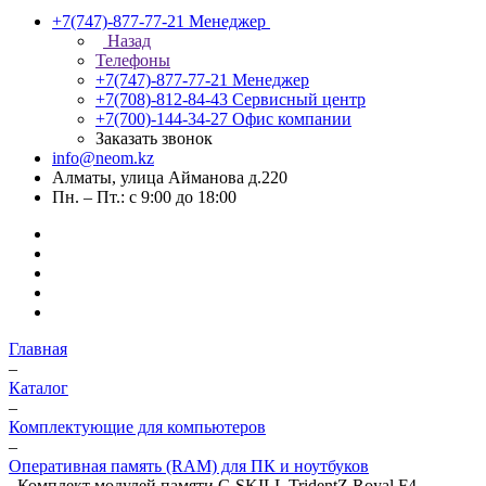
+7(747)-877-77-21
Менеджер
Назад
Телефоны
+7(747)-877-77-21
Менеджер
+7(708)-812-84-43
Сервисный центр
+7(700)-144-34-27
Офис компании
Заказать звонок
info@neom.kz
Алматы, улица Айманова д.220
Пн. – Пт.: с 9:00 до 18:00
Главная
–
Каталог
–
Комплектующие для компьютеров
–
Оперативная память (RAM) для ПК и ноутбуков
–
Комплект модулей памяти G.SKILL TridentZ Royal F4-