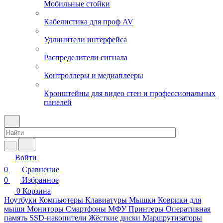
Мобильные стойки
Кабелистика для проф AV
Удлинители интерфейса
Распределители сигнала
Контроллеры и медиаплееры
Кронштейны для видео стен и профессиональных
панелей
Войти
0
Сравнение
0
Избранное
0
Корзина
Ноутбуки
Компьютеры
Клавиатуры
Мышки
Коврики для
мыши
Мониторы
Смартфоны
МФУ
Принтеры
Оперативная
память
SSD-накопители
Жёсткие диски
Маршрутизаторы