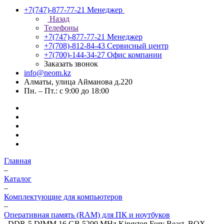
+7(747)-877-77-21
Менеджер
Назад
Телефоны
+7(747)-877-77-21
Менеджер
+7(708)-812-84-43
Сервисный центр
+7(700)-144-34-27
Офис компании
Заказать звонок
info@neom.kz
Алматы, улица Айманова д.220
Пн. – Пт.: с 9:00 до 18:00
Главная
–
Каталог
–
Комплектующие для компьютеров
–
Оперативная память (RAM) для ПК и ноутбуков
–
DDR-5 DIMM 16 GB 5200 MHz Kingston Fury Beast, BOX