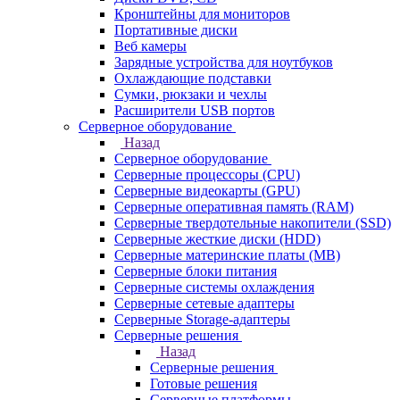
Кронштейны для мониторов
Портативные диски
Веб камеры
Зарядные устройства для ноутбуков
Охлаждающие подставки
Сумки, рюкзаки и чехлы
Расширители USB портов
Серверное оборудование
Назад
Серверное оборудование
Серверные процессоры (CPU)
Серверные видеокарты (GPU)
Серверные оперативная память (RAM)
Серверные твердотельные накопители (SSD)
Серверные жесткие диски (HDD)
Серверные материнские платы (MB)
Серверные блоки питания
Серверные системы охлаждения
Серверные сетевые адаптеры
Серверные Storage-адаптеры
Серверные решения
Назад
Серверные решения
Готовые решения
Серверные платформы