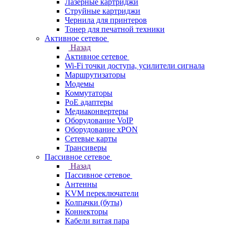
Лазерные картриджи
Струйные картриджи
Чернила для принтеров
Тонер для печатной техники
Активное сетевое
Назад
Активное сетевое
Wi-Fi точки доступа, усилители сигнала
Маршрутизаторы
Модемы
Коммутаторы
PoE адаптеры
Медиаконвертеры
Оборудование VoIP
Оборудование xPON
Сетевые карты
Трансиверы
Пассивное сетевое
Назад
Пассивное сетевое
Антенны
KVM переключатели
Колпачки (буты)
Коннекторы
Кабели витая пара