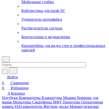
Мобильные стойки
Кабелистика для проф AV
Удлинители интерфейса
Распределители сигнала
Контроллеры и медиаплееры
Кронштейны для видео стен и профессиональных
панелей
Войти
0
Сравнение
0
Избранное
0
Корзина
Ноутбуки
Компьютеры
Клавиатуры
Мышки
Коврики для
мыши
Мониторы
Смартфоны
МФУ
Принтеры
Оперативная
память
SSD-накопители
Жёсткие диски
Маршрутизаторы