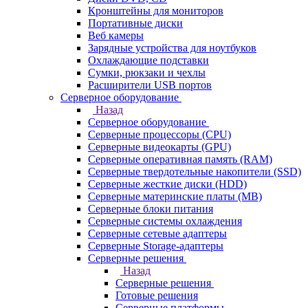
Кронштейны для мониторов
Портативные диски
Веб камеры
Зарядные устройства для ноутбуков
Охлаждающие подставки
Сумки, рюкзаки и чехлы
Расширители USB портов
Серверное оборудование
Назад
Серверное оборудование
Серверные процессоры (CPU)
Серверные видеокарты (GPU)
Серверные оперативная память (RAM)
Серверные твердотельные накопители (SSD)
Серверные жесткие диски (HDD)
Серверные материнские платы (MB)
Серверные блоки питания
Серверные системы охлаждения
Серверные сетевые адаптеры
Серверные Storage-адаптеры
Серверные решения
Назад
Серверные решения
Готовые решения
Серверные платформы