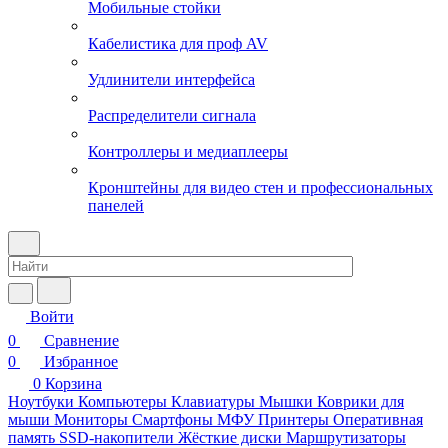
Мобильные стойки
Кабелистика для проф AV
Удлинители интерфейса
Распределители сигнала
Контроллеры и медиаплееры
Кронштейны для видео стен и профессиональных
панелей
Войти
0
Сравнение
0
Избранное
0
Корзина
Ноутбуки
Компьютеры
Клавиатуры
Мышки
Коврики для
мыши
Мониторы
Смартфоны
МФУ
Принтеры
Оперативная
память
SSD-накопители
Жёсткие диски
Маршрутизаторы