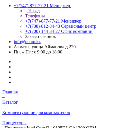
+7(747)-877-77-21
Менеджер
Назад
Телефоны
+7(747)-877-77-21
Менеджер
+7(708)-812-84-43
Сервисный центр
+7(700)-144-34-27
Офис компании
Заказать звонок
info@neom.kz
Алматы, улица Айманова д.220
Пн. – Пт.: с 9:00 до 18:00
Главная
–
Каталог
–
Комплектующие для компьютеров
–
Процессоры
–
Процессор Intel Core i3-10105F LGA1200 OEM