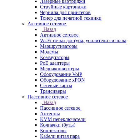
Лазерные картриджи
Струйные картриджи
Чернила для принтеров
Тонер для печатной техники
Активное сетевое
Назад
Активное сетевое
Wi-Fi точки доступа, усилители сигнала
Маршрутизаторы
Модемы
Коммутаторы
PoE адаптеры
Медиаконвертеры
Оборудование VoIP
Оборудование xPON
Сетевые карты
Трансиверы
Пассивное сетевое
Назад
Пассивное сетевое
Антенны
KVM переключатели
Колпачки (буты)
Коннекторы
Кабели витая пара