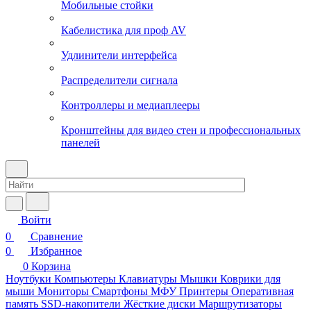
Мобильные стойки
Кабелистика для проф AV
Удлинители интерфейса
Распределители сигнала
Контроллеры и медиаплееры
Кронштейны для видео стен и профессиональных
панелей
Войти
0
Сравнение
0
Избранное
0
Корзина
Ноутбуки
Компьютеры
Клавиатуры
Мышки
Коврики для
мыши
Мониторы
Смартфоны
МФУ
Принтеры
Оперативная
память
SSD-накопители
Жёсткие диски
Маршрутизаторы