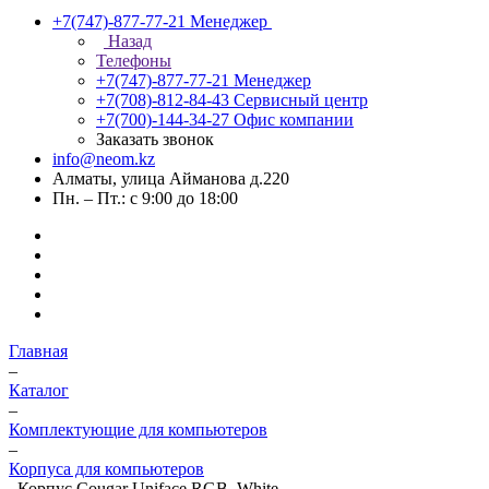
+7(747)-877-77-21
Менеджер
Назад
Телефоны
+7(747)-877-77-21
Менеджер
+7(708)-812-84-43
Сервисный центр
+7(700)-144-34-27
Офис компании
Заказать звонок
info@neom.kz
Алматы, улица Айманова д.220
Пн. – Пт.: с 9:00 до 18:00
Главная
–
Каталог
–
Комплектующие для компьютеров
–
Корпуса для компьютеров
–
Корпус Cougar Uniface RGB, White