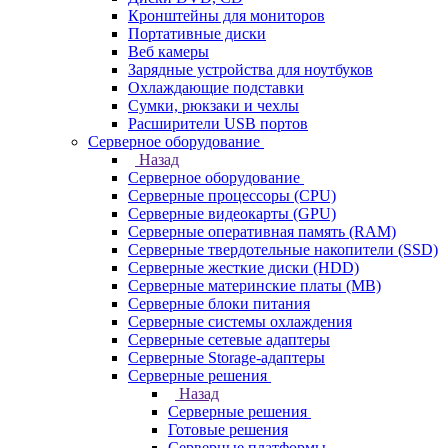
Кронштейны для мониторов
Портативные диски
Веб камеры
Зарядные устройства для ноутбуков
Охлаждающие подставки
Сумки, рюкзаки и чехлы
Расширители USB портов
Серверное оборудование
Назад
Серверное оборудование
Серверные процессоры (CPU)
Серверные видеокарты (GPU)
Серверные оперативная память (RAM)
Серверные твердотельные накопители (SSD)
Серверные жесткие диски (HDD)
Серверные материнские платы (MB)
Серверные блоки питания
Серверные системы охлаждения
Серверные сетевые адаптеры
Серверные Storage-адаптеры
Серверные решения
Назад
Серверные решения
Готовые решения
Серверные платформы