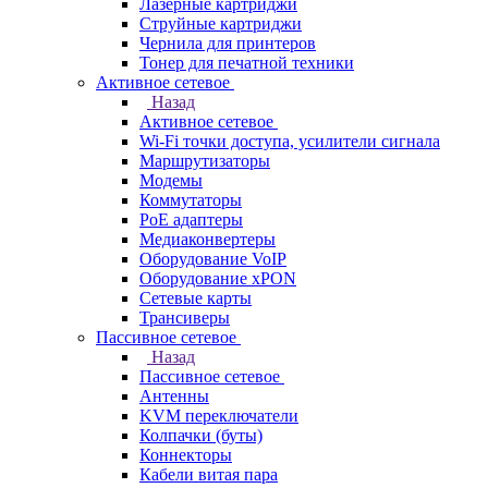
Лазерные картриджи
Струйные картриджи
Чернила для принтеров
Тонер для печатной техники
Активное сетевое
Назад
Активное сетевое
Wi-Fi точки доступа, усилители сигнала
Маршрутизаторы
Модемы
Коммутаторы
PoE адаптеры
Медиаконвертеры
Оборудование VoIP
Оборудование xPON
Сетевые карты
Трансиверы
Пассивное сетевое
Назад
Пассивное сетевое
Антенны
KVM переключатели
Колпачки (буты)
Коннекторы
Кабели витая пара