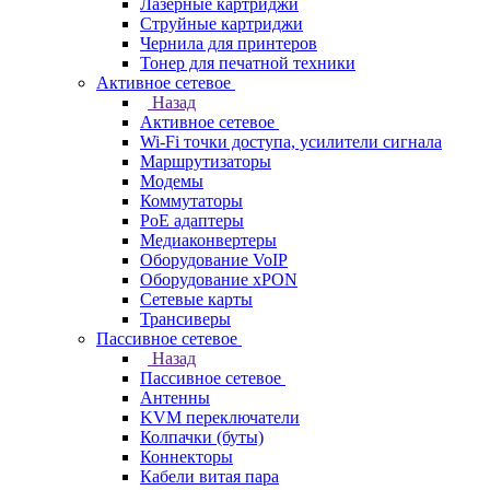
Лазерные картриджи
Струйные картриджи
Чернила для принтеров
Тонер для печатной техники
Активное сетевое
Назад
Активное сетевое
Wi-Fi точки доступа, усилители сигнала
Маршрутизаторы
Модемы
Коммутаторы
PoE адаптеры
Медиаконвертеры
Оборудование VoIP
Оборудование xPON
Сетевые карты
Трансиверы
Пассивное сетевое
Назад
Пассивное сетевое
Антенны
KVM переключатели
Колпачки (буты)
Коннекторы
Кабели витая пара