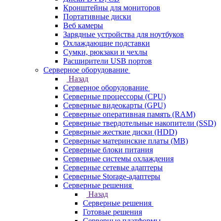
Кронштейны для мониторов
Портативные диски
Веб камеры
Зарядные устройства для ноутбуков
Охлаждающие подставки
Сумки, рюкзаки и чехлы
Расширители USB портов
Серверное оборудование
Назад
Серверное оборудование
Серверные процессоры (CPU)
Серверные видеокарты (GPU)
Серверные оперативная память (RAM)
Серверные твердотельные накопители (SSD)
Серверные жесткие диски (HDD)
Серверные материнские платы (MB)
Серверные блоки питания
Серверные системы охлаждения
Серверные сетевые адаптеры
Серверные Storage-адаптеры
Серверные решения
Назад
Серверные решения
Готовые решения
Серверные платформы