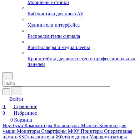
Мобильные стойки
Кабелистика для проф AV
Удлинители интерфейса
Распределители сигнала
Контроллеры и медиаплееры
Кронштейны для видео стен и профессиональных
панелей
Войти
0
Сравнение
0
Избранное
0
Корзина
Ноутбуки
Компьютеры
Клавиатуры
Мышки
Коврики для
мыши
Мониторы
Смартфоны
МФУ
Принтеры
Оперативная
память
SSD-накопители
Жёсткие диски
Маршрутизаторы