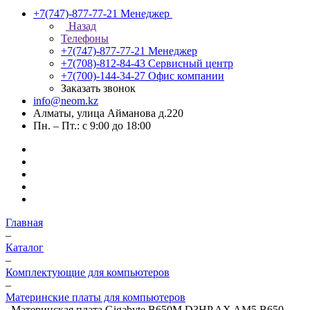
+7(747)-877-77-21
Менеджер
Назад
Телефоны
+7(747)-877-77-21
Менеджер
+7(708)-812-84-43
Сервисный центр
+7(700)-144-34-27
Офис компании
Заказать звонок
info@neom.kz
Алматы, улица Айманова д.220
Пн. – Пт.: с 9:00 до 18:00
Главная
–
Каталог
–
Комплектующие для компьютеров
–
Материнские платы для компьютеров
–
Материнская плата Gigabyte B650M D3HP AX AM5 B650