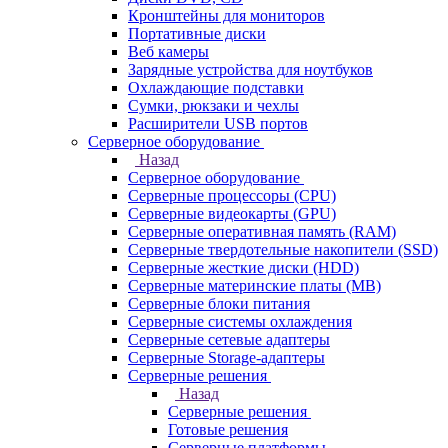
Кронштейны для мониторов
Портативные диски
Веб камеры
Зарядные устройства для ноутбуков
Охлаждающие подставки
Сумки, рюкзаки и чехлы
Расширители USB портов
Серверное оборудование
Назад
Серверное оборудование
Серверные процессоры (CPU)
Серверные видеокарты (GPU)
Серверные оперативная память (RAM)
Серверные твердотельные накопители (SSD)
Серверные жесткие диски (HDD)
Серверные материнские платы (MB)
Серверные блоки питания
Серверные системы охлаждения
Серверные сетевые адаптеры
Серверные Storage-адаптеры
Серверные решения
Назад
Серверные решения
Готовые решения
Серверные платформы