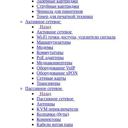
Лазерные картриджи
Струйные картриджи
Чернила для принтеров
Тонер для печатной техники
Активное сетевое
Назад
Активное сетевое
Wi-Fi точки доступа, усилители сигнала
Маршрутизаторы
Модемы
Коммутаторы
PoE адаптеры
Медиаконвертеры
Оборудование VoIP
Оборудование xPON
Сетевые карты
Трансиверы
Пассивное сетевое
Назад
Пассивное сетевое
Антенны
KVM переключатели
Колпачки (буты)
Коннекторы
Кабели витая пара