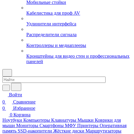
Мобильные стойки
Кабелистика для проф AV
Удлинители интерфейса
Распределители сигнала
Контроллеры и медиаплееры
Кронштейны для видео стен и профессиональных
панелей
Войти
0
Сравнение
0
Избранное
0
Корзина
Ноутбуки
Компьютеры
Клавиатуры
Мышки
Коврики для
мыши
Мониторы
Смартфоны
МФУ
Принтеры
Оперативная
память
SSD-накопители
Жёсткие диски
Маршрутизаторы