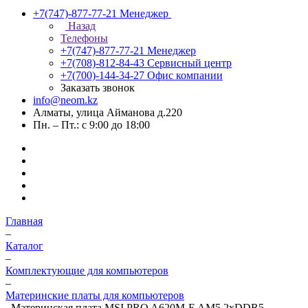
+7(747)-877-77-21
Менеджер
Назад
Телефоны
+7(747)-877-77-21
Менеджер
+7(708)-812-84-43
Сервисный центр
+7(700)-144-34-27
Офис компании
Заказать звонок
info@neom.kz
Алматы, улица Айманова д.220
Пн. – Пт.: с 9:00 до 18:00
Главная
–
Каталог
–
Комплектующие для компьютеров
–
Материнские платы для компьютеров
–
Материнская плата MSI PRO A620M-E AM5 2xDDR5