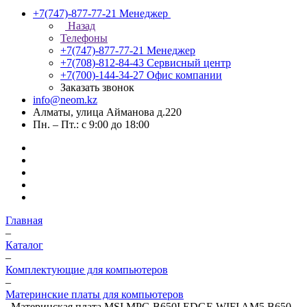
+7(747)-877-77-21
Менеджер
Назад
Телефоны
+7(747)-877-77-21
Менеджер
+7(708)-812-84-43
Сервисный центр
+7(700)-144-34-27
Офис компании
Заказать звонок
info@neom.kz
Алматы, улица Айманова д.220
Пн. – Пт.: с 9:00 до 18:00
Главная
–
Каталог
–
Комплектующие для компьютеров
–
Материнские платы для компьютеров
–
Материнская плата MSI MPG B650I EDGE WIFI AM5 B650