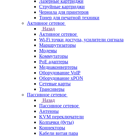
Лазерные картриджи
Струйные картриджи
Чернила для принтеров
Тонер для печатной техники
Активное сетевое
Назад
Активное сетевое
Wi-Fi точки доступа, усилители сигнала
Маршрутизаторы
Модемы
Коммутаторы
PoE адаптеры
Медиаконвертеры
Оборудование VoIP
Оборудование xPON
Сетевые карты
Трансиверы
Пассивное сетевое
Назад
Пассивное сетевое
Антенны
KVM переключатели
Колпачки (буты)
Коннекторы
Кабели витая пара