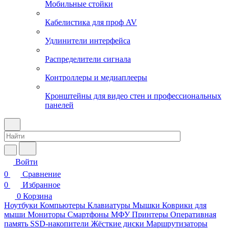
Мобильные стойки
Кабелистика для проф AV
Удлинители интерфейса
Распределители сигнала
Контроллеры и медиаплееры
Кронштейны для видео стен и профессиональных
панелей
Войти
0
Сравнение
0
Избранное
0
Корзина
Ноутбуки
Компьютеры
Клавиатуры
Мышки
Коврики для
мыши
Мониторы
Смартфоны
МФУ
Принтеры
Оперативная
память
SSD-накопители
Жёсткие диски
Маршрутизаторы