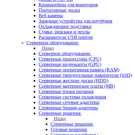
Кронштейны для мониторов
Портативные диски
Веб камеры
Зарядные устройства для ноутбуков
Охлаждающие подставки
Сумки, рюкзаки и чехлы
Расширители USB портов
Серверное оборудование
Назад
Серверное оборудование
Серверные процессоры (CPU)
Серверные видеокарты (GPU)
Серверные оперативная память (RAM)
Серверные твердотельные накопители (SSD)
Серверные жесткие диски (HDD)
Серверные материнские платы (MB)
Серверные блоки питания
Серверные системы охлаждения
Серверные сетевые адаптеры
Серверные Storage-адаптеры
Серверные решения
Назад
Серверные решения
Готовые решения
Серверные платформы