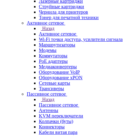
Лазерные картриджи
Струйные картриджи
Чернила для принтеров
Тонер для печатной техники
Активное сетевое
Назад
Активное сетевое
Wi-Fi точки доступа, усилители сигнала
Маршрутизаторы
Модемы
Коммутаторы
PoE адаптеры
Медиаконвертеры
Оборудование VoIP
Оборудование xPON
Сетевые карты
Трансиверы
Пассивное сетевое
Назад
Пассивное сетевое
Антенны
KVM переключатели
Колпачки (буты)
Коннекторы
Кабели витая пара