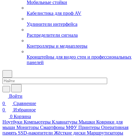
Мобильные стойки
Кабелистика для проф AV
Удлинители интерфейса
Распределители сигнала
Контроллеры и медиаплееры
Кронштейны для видео стен и профессиональных
панелей
Войти
0
Сравнение
0
Избранное
0
Корзина
Ноутбуки
Компьютеры
Клавиатуры
Мышки
Коврики для
мыши
Мониторы
Смартфоны
МФУ
Принтеры
Оперативная
память
SSD-накопители
Жёсткие диски
Маршрутизаторы