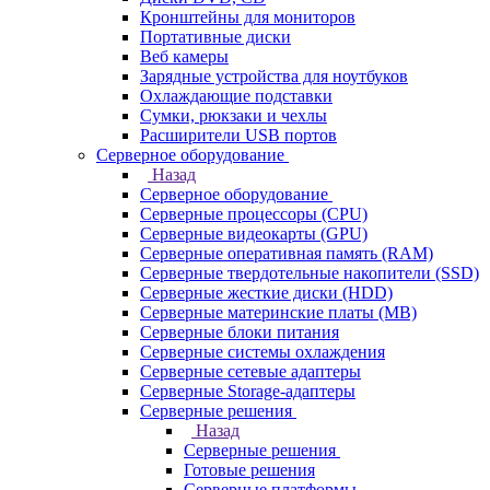
Кронштейны для мониторов
Портативные диски
Веб камеры
Зарядные устройства для ноутбуков
Охлаждающие подставки
Сумки, рюкзаки и чехлы
Расширители USB портов
Серверное оборудование
Назад
Серверное оборудование
Серверные процессоры (CPU)
Серверные видеокарты (GPU)
Серверные оперативная память (RAM)
Серверные твердотельные накопители (SSD)
Серверные жесткие диски (HDD)
Серверные материнские платы (MB)
Серверные блоки питания
Серверные системы охлаждения
Серверные сетевые адаптеры
Серверные Storage-адаптеры
Серверные решения
Назад
Серверные решения
Готовые решения
Серверные платформы