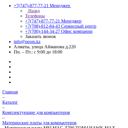
+7(747)-877-77-21
Менеджер
Назад
Телефоны
+7(747)-877-77-21
Менеджер
+7(708)-812-84-43
Сервисный центр
+7(700)-144-34-27
Офис компании
Заказать звонок
info@neom.kz
Алматы, улица Айманова д.220
Пн. – Пт.: с 9:00 до 18:00
Главная
–
Каталог
–
Комплектующие для компьютеров
–
Материнские платы для компьютеров
–
Материнская плата MSI MAG Z790 TOMAHAWK MAX