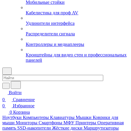
Мобильные стойки
Кабелистика для проф AV
Удлинители интерфейса
Распределители сигнала
Контроллеры и медиаплееры
Кронштейны для видео стен и профессиональных
панелей
Войти
0
Сравнение
0
Избранное
0
Корзина
Ноутбуки
Компьютеры
Клавиатуры
Мышки
Коврики для
мыши
Мониторы
Смартфоны
МФУ
Принтеры
Оперативная
память
SSD-накопители
Жёсткие диски
Маршрутизаторы