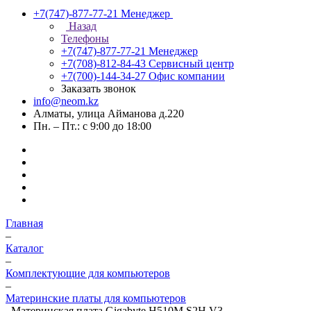
+7(747)-877-77-21
Менеджер
Назад
Телефоны
+7(747)-877-77-21
Менеджер
+7(708)-812-84-43
Сервисный центр
+7(700)-144-34-27
Офис компании
Заказать звонок
info@neom.kz
Алматы, улица Айманова д.220
Пн. – Пт.: с 9:00 до 18:00
Главная
–
Каталог
–
Комплектующие для компьютеров
–
Материнские платы для компьютеров
–
Материнская плата Gigabyte H510M S2H V3