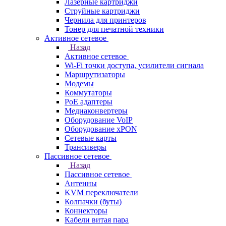
Лазерные картриджи
Струйные картриджи
Чернила для принтеров
Тонер для печатной техники
Активное сетевое
Назад
Активное сетевое
Wi-Fi точки доступа, усилители сигнала
Маршрутизаторы
Модемы
Коммутаторы
PoE адаптеры
Медиаконвертеры
Оборудование VoIP
Оборудование xPON
Сетевые карты
Трансиверы
Пассивное сетевое
Назад
Пассивное сетевое
Антенны
KVM переключатели
Колпачки (буты)
Коннекторы
Кабели витая пара