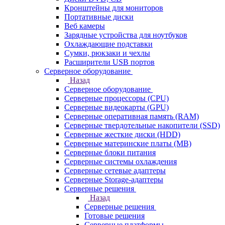
Кронштейны для мониторов
Портативные диски
Веб камеры
Зарядные устройства для ноутбуков
Охлаждающие подставки
Сумки, рюкзаки и чехлы
Расширители USB портов
Серверное оборудование
Назад
Серверное оборудование
Серверные процессоры (CPU)
Серверные видеокарты (GPU)
Серверные оперативная память (RAM)
Серверные твердотельные накопители (SSD)
Серверные жесткие диски (HDD)
Серверные материнские платы (MB)
Серверные блоки питания
Серверные системы охлаждения
Серверные сетевые адаптеры
Серверные Storage-адаптеры
Серверные решения
Назад
Серверные решения
Готовые решения
Серверные платформы