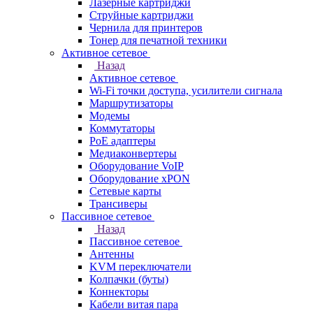
Лазерные картриджи
Струйные картриджи
Чернила для принтеров
Тонер для печатной техники
Активное сетевое
Назад
Активное сетевое
Wi-Fi точки доступа, усилители сигнала
Маршрутизаторы
Модемы
Коммутаторы
PoE адаптеры
Медиаконвертеры
Оборудование VoIP
Оборудование xPON
Сетевые карты
Трансиверы
Пассивное сетевое
Назад
Пассивное сетевое
Антенны
KVM переключатели
Колпачки (буты)
Коннекторы
Кабели витая пара