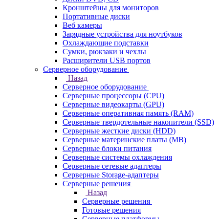
Кронштейны для мониторов
Портативные диски
Веб камеры
Зарядные устройства для ноутбуков
Охлаждающие подставки
Сумки, рюкзаки и чехлы
Расширители USB портов
Серверное оборудование
Назад
Серверное оборудование
Серверные процессоры (CPU)
Серверные видеокарты (GPU)
Серверные оперативная память (RAM)
Серверные твердотельные накопители (SSD)
Серверные жесткие диски (HDD)
Серверные материнские платы (MB)
Серверные блоки питания
Серверные системы охлаждения
Серверные сетевые адаптеры
Серверные Storage-адаптеры
Серверные решения
Назад
Серверные решения
Готовые решения
Серверные платформы