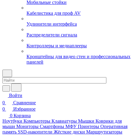
Мобильные стойки
Кабелистика для проф AV
Удлинители интерфейса
Распределители сигнала
Контроллеры и медиаплееры
Кронштейны для видео стен и профессиональных
панелей
Войти
0
Сравнение
0
Избранное
0
Корзина
Ноутбуки
Компьютеры
Клавиатуры
Мышки
Коврики для
мыши
Мониторы
Смартфоны
МФУ
Принтеры
Оперативная
память
SSD-накопители
Жёсткие диски
Маршрутизаторы