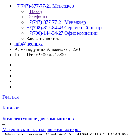
+7(747)-877-77-21
Менеджер
Назад
Телефоны
+7(747)-877-77-21
Менеджер
+7(708)-812-84-43
Сервисный центр
+7(700)-144-34-27
Офис компании
Заказать звонок
info@neom.kz
Алматы, улица Айманова д.220
Пн. – Пт.: с 9:00 до 18:00
Главная
–
Каталог
–
Комплектующие для компьютеров
–
Материнские платы для компьютеров
–
Материнская плата Gigabyte GA-H410M S2H V2, LGA1200