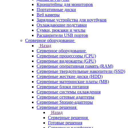
Кронштейны для мониторов
Портативные диски
Веб камеры
Зарядные устройства для ноутбуков
Охлаждающие подставки
Сумки, рюкзаки и чехлы
Расширители USB портов
Серверное оборудование
Назад
Серверное оборудование
Серверные процессоры (CPU)
Серверные видеокарты (GPU)
Серверные оперативная память (RAM)
Серверные твердотельные накопители (SSD)
Серверные жесткие диски (HDD)
Серверные материнские платы (MB)
Серверные блоки питания
Серверные системы охлаждения
Серверные сетевые адаптеры
Серверные Storage-адаптеры
Серверные решения
Назад
Серверные решения
Готовые решения
Серверные платформы