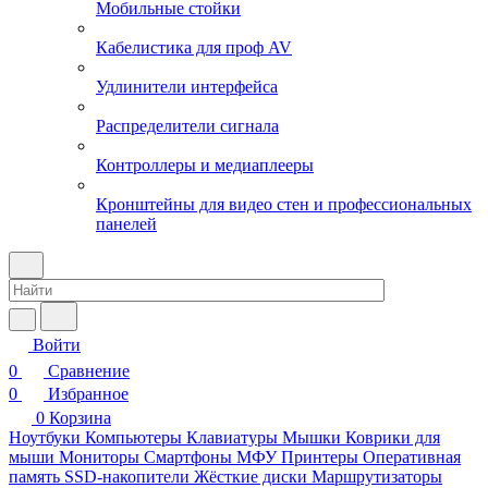
Мобильные стойки
Кабелистика для проф AV
Удлинители интерфейса
Распределители сигнала
Контроллеры и медиаплееры
Кронштейны для видео стен и профессиональных
панелей
Войти
0
Сравнение
0
Избранное
0
Корзина
Ноутбуки
Компьютеры
Клавиатуры
Мышки
Коврики для
мыши
Мониторы
Смартфоны
МФУ
Принтеры
Оперативная
память
SSD-накопители
Жёсткие диски
Маршрутизаторы