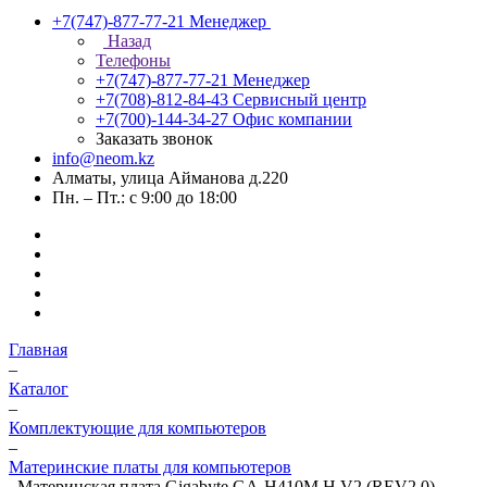
+7(747)-877-77-21
Менеджер
Назад
Телефоны
+7(747)-877-77-21
Менеджер
+7(708)-812-84-43
Сервисный центр
+7(700)-144-34-27
Офис компании
Заказать звонок
info@neom.kz
Алматы, улица Айманова д.220
Пн. – Пт.: с 9:00 до 18:00
Главная
–
Каталог
–
Комплектующие для компьютеров
–
Материнские платы для компьютеров
–
Материнская плата Gigabyte GA-H410M H V2 (REV2.0),