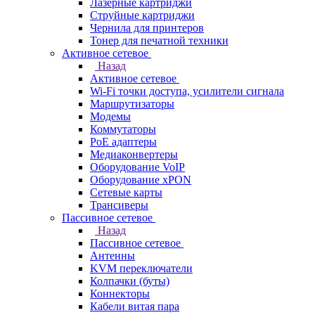
Лазерные картриджи
Струйные картриджи
Чернила для принтеров
Тонер для печатной техники
Активное сетевое
Назад
Активное сетевое
Wi-Fi точки доступа, усилители сигнала
Маршрутизаторы
Модемы
Коммутаторы
PoE адаптеры
Медиаконвертеры
Оборудование VoIP
Оборудование xPON
Сетевые карты
Трансиверы
Пассивное сетевое
Назад
Пассивное сетевое
Антенны
KVM переключатели
Колпачки (буты)
Коннекторы
Кабели витая пара