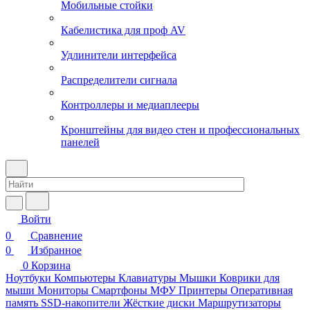
Мобильные стойки
Кабелистика для проф AV
Удлинители интерфейса
Распределители сигнала
Контроллеры и медиаплееры
Кронштейны для видео стен и профессиональных
панелей
Войти
0
Сравнение
0
Избранное
0
Корзина
Ноутбуки
Компьютеры
Клавиатуры
Мышки
Коврики для
мыши
Мониторы
Смартфоны
МФУ
Принтеры
Оперативная
память
SSD-накопители
Жёсткие диски
Маршрутизаторы