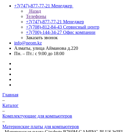
+7(747)-877-77-21
Менеджер
Назад
Телефоны
+7(747)-877-77-21
Менеджер
+7(708)-812-84-43
Сервисный центр
+7(700)-144-34-27
Офис компании
Заказать звонок
info@neom.kz
Алматы, улица Айманова д.220
Пн. – Пт.: с 9:00 до 18:00
Главная
–
Каталог
–
Комплектующие для компьютеров
–
Материнские платы для компьютеров
–
Материнская плата Gigabyte B760M GAMING PLUS WIFI