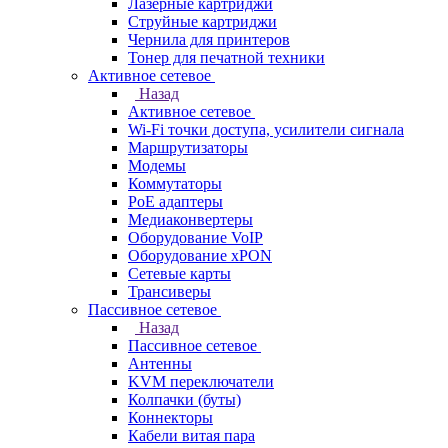
Лазерные картриджи
Струйные картриджи
Чернила для принтеров
Тонер для печатной техники
Активное сетевое
Назад
Активное сетевое
Wi-Fi точки доступа, усилители сигнала
Маршрутизаторы
Модемы
Коммутаторы
PoE адаптеры
Медиаконвертеры
Оборудование VoIP
Оборудование xPON
Сетевые карты
Трансиверы
Пассивное сетевое
Назад
Пассивное сетевое
Антенны
KVM переключатели
Колпачки (буты)
Коннекторы
Кабели витая пара