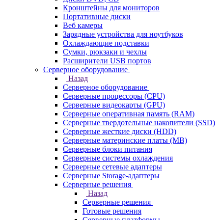
Кронштейны для мониторов
Портативные диски
Веб камеры
Зарядные устройства для ноутбуков
Охлаждающие подставки
Сумки, рюкзаки и чехлы
Расширители USB портов
Серверное оборудование
Назад
Серверное оборудование
Серверные процессоры (CPU)
Серверные видеокарты (GPU)
Серверные оперативная память (RAM)
Серверные твердотельные накопители (SSD)
Серверные жесткие диски (HDD)
Серверные материнские платы (MB)
Серверные блоки питания
Серверные системы охлаждения
Серверные сетевые адаптеры
Серверные Storage-адаптеры
Серверные решения
Назад
Серверные решения
Готовые решения
Серверные платформы