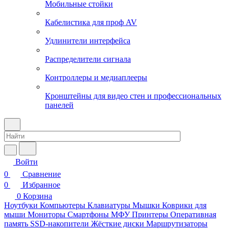
Мобильные стойки
Кабелистика для проф AV
Удлинители интерфейса
Распределители сигнала
Контроллеры и медиаплееры
Кронштейны для видео стен и профессиональных
панелей
Войти
0
Сравнение
0
Избранное
0
Корзина
Ноутбуки
Компьютеры
Клавиатуры
Мышки
Коврики для
мыши
Мониторы
Смартфоны
МФУ
Принтеры
Оперативная
память
SSD-накопители
Жёсткие диски
Маршрутизаторы