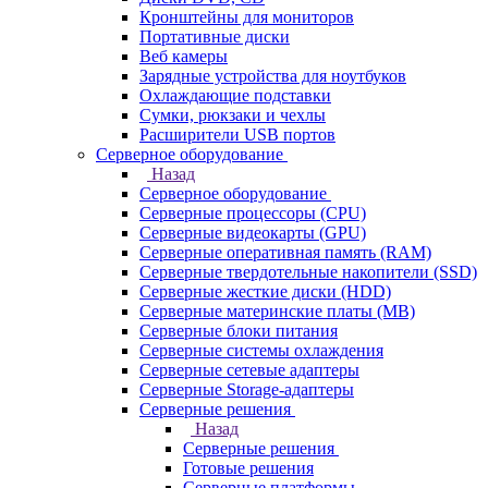
Кронштейны для мониторов
Портативные диски
Веб камеры
Зарядные устройства для ноутбуков
Охлаждающие подставки
Сумки, рюкзаки и чехлы
Расширители USB портов
Серверное оборудование
Назад
Серверное оборудование
Серверные процессоры (CPU)
Серверные видеокарты (GPU)
Серверные оперативная память (RAM)
Серверные твердотельные накопители (SSD)
Серверные жесткие диски (HDD)
Серверные материнские платы (MB)
Серверные блоки питания
Серверные системы охлаждения
Серверные сетевые адаптеры
Серверные Storage-адаптеры
Серверные решения
Назад
Серверные решения
Готовые решения
Серверные платформы