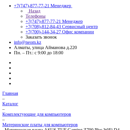
+7(747)-877-77-21
Менеджер
Назад
Телефоны
+7(747)-877-77-21
Менеджер
+7(708)-812-84-43
Сервисный центр
+7(700)-144-34-27
Офис компании
Заказать звонок
info@neom.kz
Алматы, улица Айманова д.220
Пн. – Пт.: с 9:00 до 18:00
Главная
–
Каталог
–
Комплектующие для компьютеров
–
Материнские платы для компьютеров
–
Материнская плата ASUS TUF Gaming Z790 Plus WiFi D4,