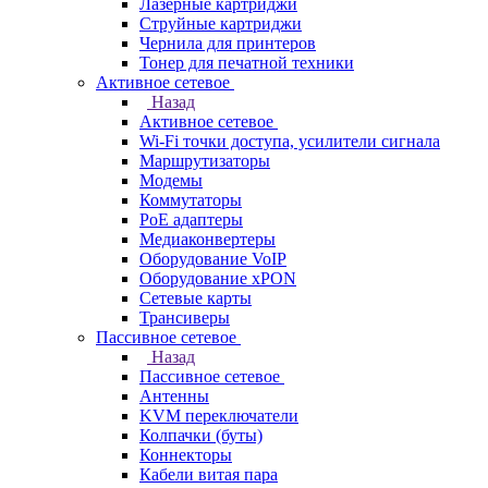
Лазерные картриджи
Струйные картриджи
Чернила для принтеров
Тонер для печатной техники
Активное сетевое
Назад
Активное сетевое
Wi-Fi точки доступа, усилители сигнала
Маршрутизаторы
Модемы
Коммутаторы
PoE адаптеры
Медиаконвертеры
Оборудование VoIP
Оборудование xPON
Сетевые карты
Трансиверы
Пассивное сетевое
Назад
Пассивное сетевое
Антенны
KVM переключатели
Колпачки (буты)
Коннекторы
Кабели витая пара