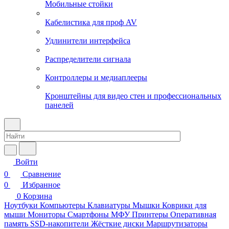
Мобильные стойки
Кабелистика для проф AV
Удлинители интерфейса
Распределители сигнала
Контроллеры и медиаплееры
Кронштейны для видео стен и профессиональных
панелей
Войти
0
Сравнение
0
Избранное
0
Корзина
Ноутбуки
Компьютеры
Клавиатуры
Мышки
Коврики для
мыши
Мониторы
Смартфоны
МФУ
Принтеры
Оперативная
память
SSD-накопители
Жёсткие диски
Маршрутизаторы