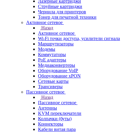
Лазерные картриджи
Струйные картриджи
Чернила для принтеров
Тонер для печатной техники
Активное сетевое
Назад
Активное сетевое
Wi-Fi точки доступа, усилители сигнала
Маршрутизаторы
Модемы
Коммутаторы
PoE адаптеры
Медиаконвертеры
Оборудование VoIP
Оборудование xPON
Сетевые карты
Трансиверы
Пассивное сетевое
Назад
Пассивное сетевое
Антенны
KVM переключатели
Колпачки (буты)
Коннекторы
Кабели витая пара