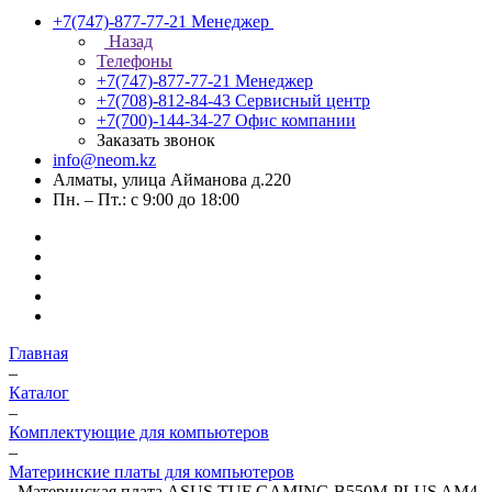
+7(747)-877-77-21
Менеджер
Назад
Телефоны
+7(747)-877-77-21
Менеджер
+7(708)-812-84-43
Сервисный центр
+7(700)-144-34-27
Офис компании
Заказать звонок
info@neom.kz
Алматы, улица Айманова д.220
Пн. – Пт.: с 9:00 до 18:00
Главная
–
Каталог
–
Комплектующие для компьютеров
–
Материнские платы для компьютеров
–
Материнская плата ASUS TUF GAMING B550M-PLUS AM4