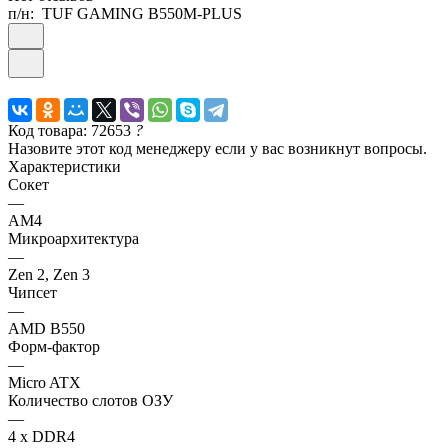
п/н:
TUF GAMING B550M-PLUS
Код товара: 72653
?
Назовите этот код менеджеру если у вас возникнут вопросы.
Характеристики
Сокет
—
AM4
Микроархитектура
—
Zen 2, Zen 3
Чипсет
—
AMD B550
Форм-фактор
—
Micro ATX
Количество слотов ОЗУ
—
4 x DDR4