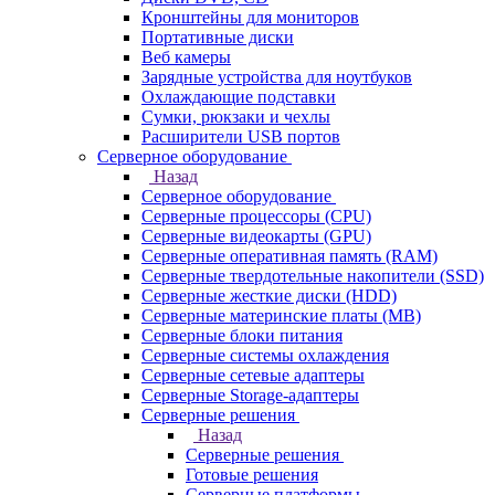
Кронштейны для мониторов
Портативные диски
Веб камеры
Зарядные устройства для ноутбуков
Охлаждающие подставки
Сумки, рюкзаки и чехлы
Расширители USB портов
Серверное оборудование
Назад
Серверное оборудование
Серверные процессоры (CPU)
Серверные видеокарты (GPU)
Серверные оперативная память (RAM)
Серверные твердотельные накопители (SSD)
Серверные жесткие диски (HDD)
Серверные материнские платы (MB)
Серверные блоки питания
Серверные системы охлаждения
Серверные сетевые адаптеры
Серверные Storage-адаптеры
Серверные решения
Назад
Серверные решения
Готовые решения
Серверные платформы