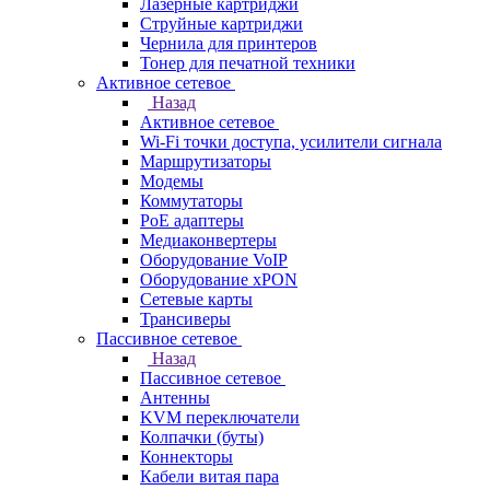
Лазерные картриджи
Струйные картриджи
Чернила для принтеров
Тонер для печатной техники
Активное сетевое
Назад
Активное сетевое
Wi-Fi точки доступа, усилители сигнала
Маршрутизаторы
Модемы
Коммутаторы
PoE адаптеры
Медиаконвертеры
Оборудование VoIP
Оборудование xPON
Сетевые карты
Трансиверы
Пассивное сетевое
Назад
Пассивное сетевое
Антенны
KVM переключатели
Колпачки (буты)
Коннекторы
Кабели витая пара