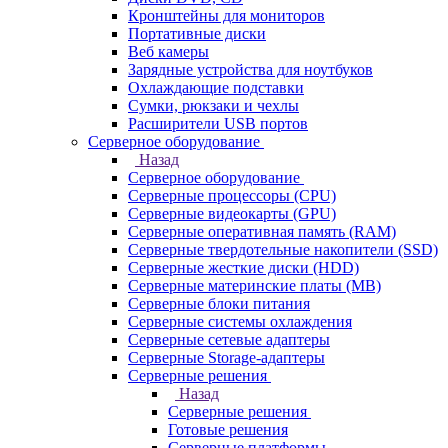
Кронштейны для мониторов
Портативные диски
Веб камеры
Зарядные устройства для ноутбуков
Охлаждающие подставки
Сумки, рюкзаки и чехлы
Расширители USB портов
Серверное оборудование
Назад
Серверное оборудование
Серверные процессоры (CPU)
Серверные видеокарты (GPU)
Серверные оперативная память (RAM)
Серверные твердотельные накопители (SSD)
Серверные жесткие диски (HDD)
Серверные материнские платы (MB)
Серверные блоки питания
Серверные системы охлаждения
Серверные сетевые адаптеры
Серверные Storage-адаптеры
Серверные решения
Назад
Серверные решения
Готовые решения
Серверные платформы