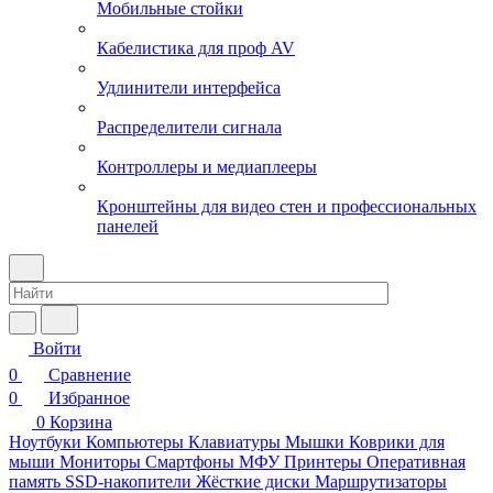
Мобильные стойки
Кабелистика для проф AV
Удлинители интерфейса
Распределители сигнала
Контроллеры и медиаплееры
Кронштейны для видео стен и профессиональных
панелей
Войти
0
Сравнение
0
Избранное
0
Корзина
Ноутбуки
Компьютеры
Клавиатуры
Мышки
Коврики для
мыши
Мониторы
Смартфоны
МФУ
Принтеры
Оперативная
память
SSD-накопители
Жёсткие диски
Маршрутизаторы