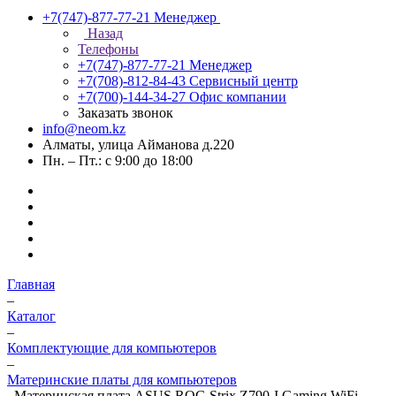
+7(747)-877-77-21
Менеджер
Назад
Телефоны
+7(747)-877-77-21
Менеджер
+7(708)-812-84-43
Сервисный центр
+7(700)-144-34-27
Офис компании
Заказать звонок
info@neom.kz
Алматы, улица Айманова д.220
Пн. – Пт.: с 9:00 до 18:00
Главная
–
Каталог
–
Комплектующие для компьютеров
–
Материнские платы для компьютеров
–
Материнская плата ASUS ROG Strix Z790-I Gaming WiFi,