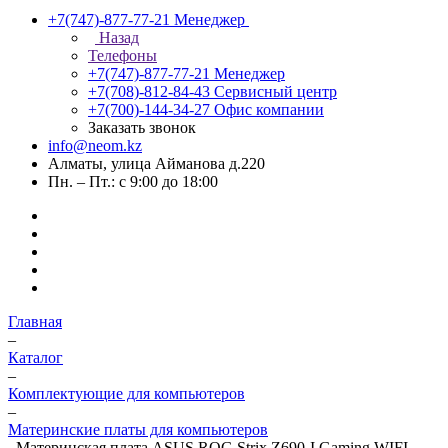
+7(747)-877-77-21
Менеджер
Назад
Телефоны
+7(747)-877-77-21
Менеджер
+7(708)-812-84-43
Сервисный центр
+7(700)-144-34-27
Офис компании
Заказать звонок
info@neom.kz
Алматы, улица Айманова д.220
Пн. – Пт.: с 9:00 до 18:00
Главная
–
Каталог
–
Комплектующие для компьютеров
–
Материнские платы для компьютеров
–
Материнская плата ASUS ROG Strix Z690-I Gaming WIFI,