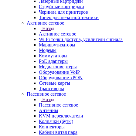
Лазерные картриджи
Струйные картриджи
Чернила для принтеров
Тонер для печатной техники
Активное сетевое
Назад
Активное сетевое
Wi-Fi точки доступа, усилители сигнала
Маршрутизаторы
Модемы
Коммутаторы
PoE адаптеры
Медиаконвертеры
Оборудование VoIP
Оборудование xPON
Сетевые карты
Трансиверы
Пассивное сетевое
Назад
Пассивное сетевое
Антенны
KVM переключатели
Колпачки (буты)
Коннекторы
Кабели витая пара