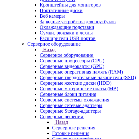
Кронштейны для мониторов
Портативные диски
Веб камеры
Зарядные устройства для ноутбуков
Охлаждающие подставки
Сумки, рюкзаки и чехлы
Расширители USB портов
Серверное оборудование
Назад
Серверное оборудование
Серверные процессоры (CPU)
Серверные видеокарты (GPU)
Серверные оперативная память (RAM)
Серверные твердотельные накопители (SSD)
Серверные жесткие диски (HDD)
Серверные материнские платы (MB)
Серверные блоки питания
Серверные системы охлаждения
Серверные сетевые адаптеры
Серверные Storage-адаптеры
Серверные решения
Назад
Серверные решения
Готовые решения
Серверные платформы