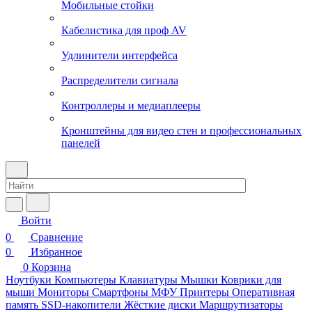
Мобильные стойки
Кабелистика для проф AV
Удлинители интерфейса
Распределители сигнала
Контроллеры и медиаплееры
Кронштейны для видео стен и профессиональных
панелей
Войти
0
Сравнение
0
Избранное
0
Корзина
Ноутбуки
Компьютеры
Клавиатуры
Мышки
Коврики для
мыши
Мониторы
Смартфоны
МФУ
Принтеры
Оперативная
память
SSD-накопители
Жёсткие диски
Маршрутизаторы