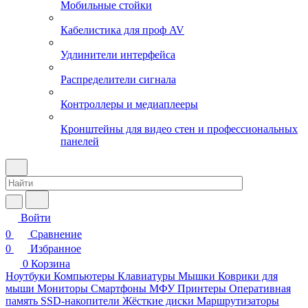
Мобильные стойки
Кабелистика для проф AV
Удлинители интерфейса
Распределители сигнала
Контроллеры и медиаплееры
Кронштейны для видео стен и профессиональных
панелей
Войти
0
Сравнение
0
Избранное
0
Корзина
Ноутбуки
Компьютеры
Клавиатуры
Мышки
Коврики для
мыши
Мониторы
Смартфоны
МФУ
Принтеры
Оперативная
память
SSD-накопители
Жёсткие диски
Маршрутизаторы