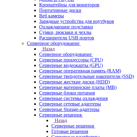
Кронштейны для мониторов
Портативные диски
Веб камеры
Зарядные устройства для ноутбуков
Охлаждающие подставки
Сумки, рюкзаки и чехлы
Расширители USB портов
Серверное оборудование
Назад
Серверное оборудование
Серверные процессоры (CPU)
Серверные видеокарты (GPU)
Серверные оперативная память (RAM)
Серверные твердотельные накопители (SSD)
Серверные жесткие диски (HDD)
Серверные материнские платы (MB)
Серверные блоки питания
Серверные системы охлаждения
Серверные сетевые адаптеры
Серверные Storage-адаптеры
Серверные решения
Назад
Серверные решения
Готовые решения
Серверные платформы