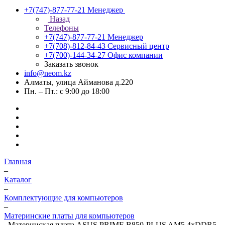
+7(747)-877-77-21
Менеджер
Назад
Телефоны
+7(747)-877-77-21
Менеджер
+7(708)-812-84-43
Сервисный центр
+7(700)-144-34-27
Офис компании
Заказать звонок
info@neom.kz
Алматы, улица Айманова д.220
Пн. – Пт.: с 9:00 до 18:00
Главная
–
Каталог
–
Комплектующие для компьютеров
–
Материнские платы для компьютеров
–
Материнская плата ASUS PRIME B850-PLUS AM5 4xDDR5