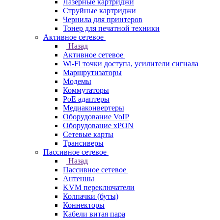
Лазерные картриджи
Струйные картриджи
Чернила для принтеров
Тонер для печатной техники
Активное сетевое
Назад
Активное сетевое
Wi-Fi точки доступа, усилители сигнала
Маршрутизаторы
Модемы
Коммутаторы
PoE адаптеры
Медиаконвертеры
Оборудование VoIP
Оборудование xPON
Сетевые карты
Трансиверы
Пассивное сетевое
Назад
Пассивное сетевое
Антенны
KVM переключатели
Колпачки (буты)
Коннекторы
Кабели витая пара