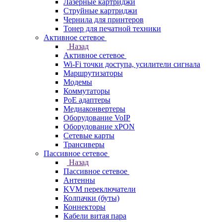
Лазерные картриджи
Струйные картриджи
Чернила для принтеров
Тонер для печатной техники
Активное сетевое
Назад
Активное сетевое
Wi-Fi точки доступа, усилители сигнала
Маршрутизаторы
Модемы
Коммутаторы
PoE адаптеры
Медиаконвертеры
Оборудование VoIP
Оборудование xPON
Сетевые карты
Трансиверы
Пассивное сетевое
Назад
Пассивное сетевое
Антенны
KVM переключатели
Колпачки (буты)
Коннекторы
Кабели витая пара