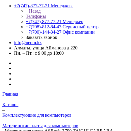
+7(747)-877-77-21
Менеджер
Назад
Телефоны
+7(747)-877-77-21
Менеджер
+7(708)-812-84-43
Сервисный центр
+7(700)-144-34-27
Офис компании
Заказать звонок
info@neom.kz
Алматы, улица Айманова д.220
Пн. – Пт.: с 9:00 до 18:00
Главная
–
Каталог
–
Комплектующие для компьютеров
–
Материнские платы для компьютеров
–
Материнская плата ASRock Z790 TAICHI CARRARA