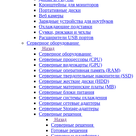
Кронштейны для мониторов
Портативные диски
Веб камеры
Зарядные устройства для ноутбуков
Охлаждающие подставки
Сумки, рюкзаки и чехлы
Расширители USB портов
Серверное оборудование
Назад
Серверное оборудование
Серверные процессоры (CPU)
Серверные видеокарты (GPU)
Серверные оперативная память (RAM)
Серверные твердотельные накопители (SSD)
Серверные жесткие диски (HDD)
Серверные материнские платы (MB)
Серверные блоки питания
Серверные системы охлаждения
Серверные сетевые адаптеры
Серверные Storage-адаптеры
Серверные решения
Назад
Серверные решения
Готовые решения
Серверные платформы