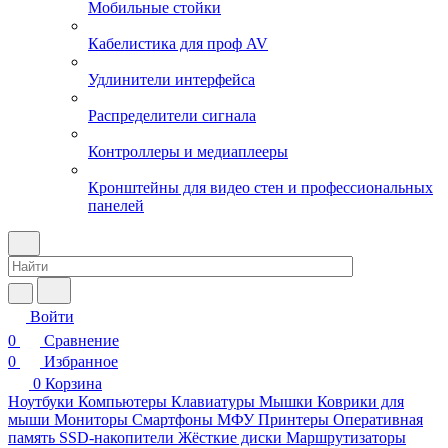
Мобильные стойки
Кабелистика для проф AV
Удлинители интерфейса
Распределители сигнала
Контроллеры и медиаплееры
Кронштейны для видео стен и профессиональных
панелей
Войти
0
Сравнение
0
Избранное
0
Корзина
Ноутбуки
Компьютеры
Клавиатуры
Мышки
Коврики для
мыши
Мониторы
Смартфоны
МФУ
Принтеры
Оперативная
память
SSD-накопители
Жёсткие диски
Маршрутизаторы