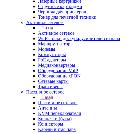
Лазерные картриджи
Струйные картриджи
Чернила для принтеров
Тонер для печатной техники
Активное сетевое
Назад
Активное сетевое
Wi-Fi точки доступа, усилители сигнала
Маршрутизаторы
Модемы
Коммутаторы
PoE адаптеры
Медиаконвертеры
Оборудование VoIP
Оборудование xPON
Сетевые карты
Трансиверы
Пассивное сетевое
Назад
Пассивное сетевое
Антенны
KVM переключатели
Колпачки (буты)
Коннекторы
Кабели витая пара