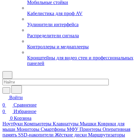
Мобильные стойки
Кабелистика для проф AV
Удлинители интерфейса
Распределители сигнала
Контроллеры и медиаплееры
Кронштейны для видео стен и профессиональных
панелей
Войти
0
Сравнение
0
Избранное
0
Корзина
Ноутбуки
Компьютеры
Клавиатуры
Мышки
Коврики для
мыши
Мониторы
Смартфоны
МФУ
Принтеры
Оперативная
память
SSD-накопители
Жёсткие диски
Маршрутизаторы