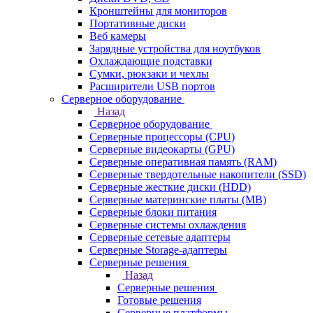
Кронштейны для мониторов
Портативные диски
Веб камеры
Зарядные устройства для ноутбуков
Охлаждающие подставки
Сумки, рюкзаки и чехлы
Расширители USB портов
Серверное оборудование
Назад
Серверное оборудование
Серверные процессоры (CPU)
Серверные видеокарты (GPU)
Серверные оперативная память (RAM)
Серверные твердотельные накопители (SSD)
Серверные жесткие диски (HDD)
Серверные материнские платы (MB)
Серверные блоки питания
Серверные системы охлаждения
Серверные сетевые адаптеры
Серверные Storage-адаптеры
Серверные решения
Назад
Серверные решения
Готовые решения
Серверные платформы