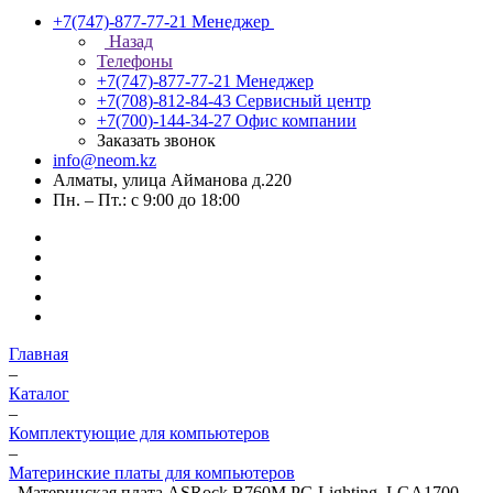
+7(747)-877-77-21
Менеджер
Назад
Телефоны
+7(747)-877-77-21
Менеджер
+7(708)-812-84-43
Сервисный центр
+7(700)-144-34-27
Офис компании
Заказать звонок
info@neom.kz
Алматы, улица Айманова д.220
Пн. – Пт.: с 9:00 до 18:00
Главная
–
Каталог
–
Комплектующие для компьютеров
–
Материнские платы для компьютеров
–
Материнская плата ASRock B760M PG Lighting, LGA1700