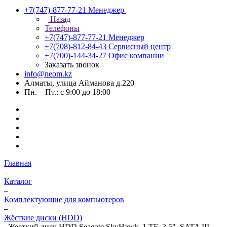
+7(747)-877-77-21
Менеджер
Назад
Телефоны
+7(747)-877-77-21
Менеджер
+7(708)-812-84-43
Сервисный центр
+7(700)-144-34-27
Офис компании
Заказать звонок
info@neom.kz
Алматы, улица Айманова д.220
Пн. – Пт.: с 9:00 до 18:00
Главная
–
Каталог
–
Комплектующие для компьютеров
–
Жёсткие диски (HDD)
–
Жесткий диск HDD Seagate SkyHawk, 1 ТБ, 3.5", SATA III