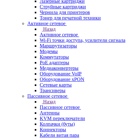
Лазерные картриджи
Струйные картриджи
Чернила для принтеров
Тонер для печатной техники
Активное сетевое
Назад
Активное сетевое
Wi-Fi точки доступа, усилители сигнала
Маршрутизаторы
Модемы
Коммутаторы
PoE адаптеры
Медиаконвертеры
Оборудование VoIP
Оборудование xPON
Сетевые карты
Трансиверы
Пассивное сетевое
Назад
Пассивное сетевое
Антенны
KVM переключатели
Колпачки (буты)
Коннекторы
Кабели витая пара