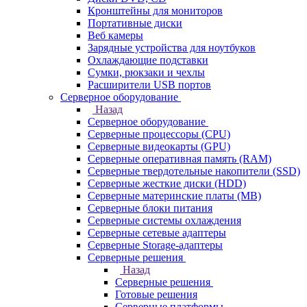
Кронштейны для мониторов
Портативные диски
Веб камеры
Зарядные устройства для ноутбуков
Охлаждающие подставки
Сумки, рюкзаки и чехлы
Расширители USB портов
Серверное оборудование
Назад
Серверное оборудование
Серверные процессоры (CPU)
Серверные видеокарты (GPU)
Серверные оперативная память (RAM)
Серверные твердотельные накопители (SSD)
Серверные жесткие диски (HDD)
Серверные материнские платы (MB)
Серверные блоки питания
Серверные системы охлаждения
Серверные сетевые адаптеры
Серверные Storage-адаптеры
Серверные решения
Назад
Серверные решения
Готовые решения
Серверные платформы