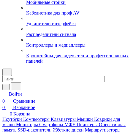
Мобильные стойки
Кабелистика для проф AV
Удлинители интерфейса
Распределители сигнала
Контроллеры и медиаплееры
Кронштейны для видео стен и профессиональных
панелей
Войти
0
Сравнение
0
Избранное
0
Корзина
Ноутбуки
Компьютеры
Клавиатуры
Мышки
Коврики для
мыши
Мониторы
Смартфоны
МФУ
Принтеры
Оперативная
память
SSD-накопители
Жёсткие диски
Маршрутизаторы